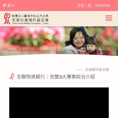
繁中
瀏覽人數：0195928
美善社會福利基金會首頁
美善訊息
關於美善
HOME
美善訊息
美善影音
全聯物資銀行：完整3大專案綜合介紹
美善服務
美善訊息
全聯慶祥基金會
全聯物資銀行：完整3大專案綜合介紹
幫助美善
我要捐款
捐款徵信