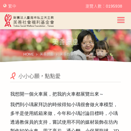
繁中
瀏覽人數：0195938
美善社會福利基金會首頁
美善訊息
關於美善
HOME
美善訊息
美善故事
小小心願，點點愛
美善服務
小小心願，點點愛
美善訊息
幫助美善
我想開一個火車展，把我的火車都展覽出來～
我們到小瑀家拜訪的時候得知小瑀很會做火車模型，
我要捐款
多半是使用紙箱來做，今年和小瑀討論目標時，小瑀
捐款徵信
透過教保員的支持，嘗試使用不同的媒材裝飾在坊內
製作好的火車，用了亮片、通心麵、小保麗龍球、
3D