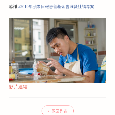
感謝
#
2019
年蘋果日報慈善基金會圓愛社福專
案
影片連結
返回列表