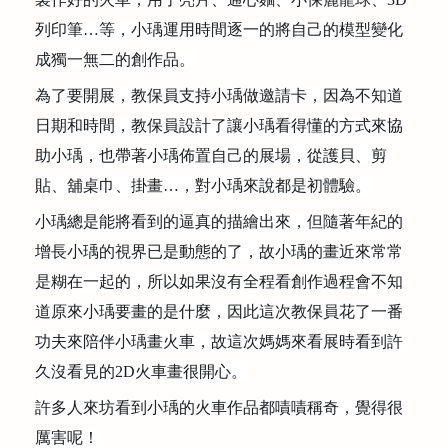
公益義賣
列印筆
…
等，小瑀運用時間逐一的將自己的模型變化
成獨一無二的創作品。
聯絡我們
為了要開展，教保員支持小瑀做邀請卡，因為不知道
友善連結
日期和時間，教保員設計了讓小瑀看得懂的方式來協
助小瑀，也帶著小瑀佈置自己的展場，從護貝、剪
網站地圖
貼、舖桌巾、掛畫
…
，對小瑀來說都是初體驗。
小瑀總是能將看到的逼真的描繪出來，但隨著年紀的
增長小瑀的視界已是動態的了，故小瑀的畫近來常常
是糊在一起的，所以如果沒有全程看創作過程會不知
道原來小瑀要畫的是什麼，因此這次教保員花了一番
功夫來陪伴小瑀畫火車，故這次媽媽來看展時看到許
久沒看見的
2D
火車畫很開心。
許多人來坊看到小瑀的火車作品都嘖嘖稱奇，覺得很
厲害呢！