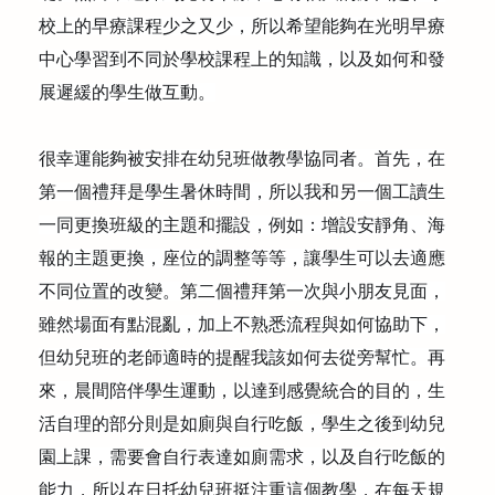
公益義賣
校上的早療課程少之又少，所以希望能夠在光明早療
中心學習到不同於學校課程上的知識，以及如何和發
聯絡我們
展遲緩的學生做互動。
友善連結
很幸運能夠被安排在幼兒班做教學協同者。首先，在
第一個禮拜是學生暑休時間，所以我和另一個工讀生
網站地圖
一同更換班級的主題和擺設，例如：增設安靜角、海
報的主題更換，座位的調整等等，讓學生可以去適應
不同位置的改變。第二個禮拜第一次與小朋友見面，
雖然場面有點混亂，加上不熟悉流程與如何協助下，
但幼兒班的老師適時的提醒我該如何去從旁幫忙。再
來，晨間陪伴學生運動，以達到感覺統合的目的，生
活自理的部分則是如廁與自行吃飯，學生之後到幼兒
園上課，需要會自行表達如廁需求，以及自行吃飯的
能力，所以在日托幼兒班挺注重這個教學，在每天規