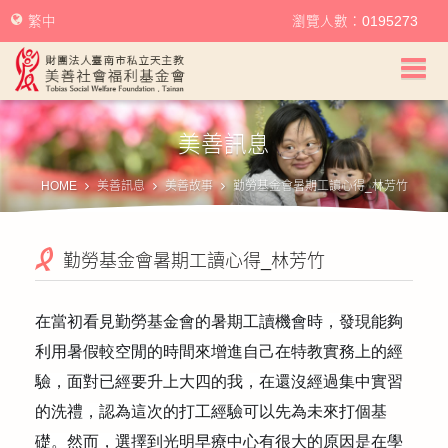
繁中
瀏覽人數：0195273
美善社會福利基金會首頁
美善訊息
關於美善
HOME
美善訊息
美善故事
勤勞基金會暑期工讀心得_林芳竹
美善服務
勤勞基金會暑期工讀心得_林芳竹
美善訊息
幫助美善
在當初看見勤勞基金會的暑期工讀機會時，發現能夠
利用暑假較空閒的時間來增進自己在特教實務上的經
我要捐款
驗，面對已經要升上大四的我，在還沒經過集中實習
的洗禮，認為這次的打工經驗可以先為未來打個基
捐款徵信
礎。然而，選擇到光明早療中心有很大的原因是在學