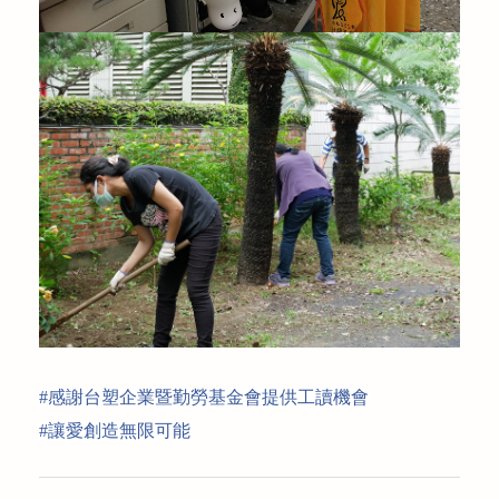
#
感謝台塑企業暨勤勞基金會提供工讀機
會
#
讓愛創造無限可
能