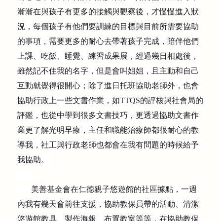
公益義賣
漸漸在與孩子有更多的接觸與觀察後，才慢慢進入狀
況，每個孩子有他們要訓練的目標與目前所需要協助
聯絡我們
的事項，需要更多的耐心去帶著孩子完成，陪伴他們
上課、吃飯、睡覺、練習成果展，經過幾日相處後，
友善連結
雖然記不住我的名字，但是會叫姐姐，且主動和自己
互動就覺得很開心；除了進日托班協助老師外，也會
網站地圖
協助行政上一些文書作業，如
TTQS
的評核與社會局的
評鑑，也從中學到很多文書技巧，更透過協助文書作
業更了解光明早療，主任和職能治療師都很耐心的教
導我，社工與行政老師也都會在我有問題的時候給予
我協助。
美善基金會在仁德親子悠遊館的社區據點，一週
內我有幾天會前往支援，協助教保員帶的活動、清潔
悠遊館教具、製作海報、布置教室等等，在協助教保