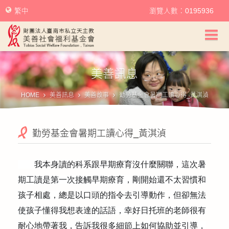
繁中
瀏覽人數：0195936
美善社會福利基金會首頁
美善訊息
關於美善
HOME
美善訊息
美善故事
勤勞基金會暑期工讀心得_黃淇湞
美善服務
勤勞基金會暑期工讀心得_黃淇湞
美善訊息
幫助美善
我本身讀的科系跟早期療育沒什麼關聯，這次暑
期工讀是第一次接觸早期療育，剛開始還不太習慣和
我要捐款
孩子相處，總是以口頭的指令去引導動作，但卻無法
使孩子懂得我想表達的話語，幸好日托班的老師很有
捐款徵信
耐心地帶著我，告訴我很多細節上如何協助並引導，