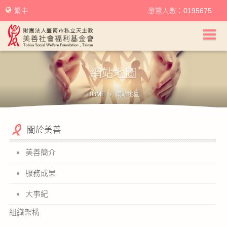
繁中
瀏覽人數：0195675
美善社會福利基金會首頁
網站地圖
關於美善
HOME
網站地圖
美善服務
關於美善
美善訊息
美善簡介
幫助美善
服務成果
我要捐款
大事紀
捐款徵信
組織架構