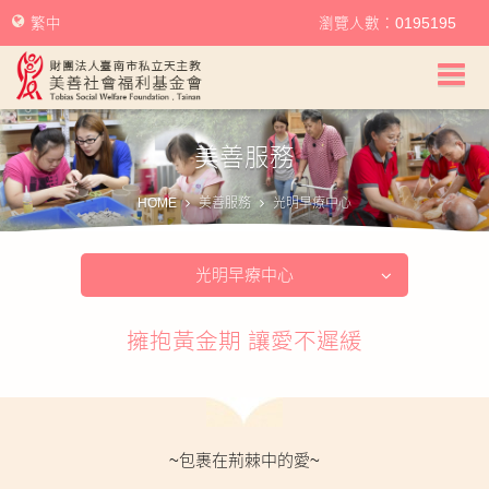
繁中
瀏覽人數：0195195
美善社會福利基金會首頁
美善服務
關於美善
HOME
美善服務
光明早療中心
美善服務
光明早療中心
美善訊息
擁抱黃金期 讓愛不遲緩
幫助美善
我要捐款
捐款徵信
~包裹在荊棘中的愛~