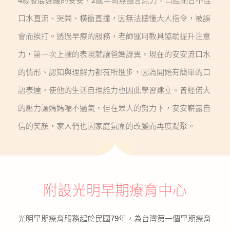
4歲發展遲緩的安安，2歲半尚無語言能力，口腔閉合不佳
口水直流、哭鬧、橫衝直撞，因無法聽懂大人指令，被誤
會而挨打。透過早療的服務，老師運用教具協助提升注意
力，第一次上課的表現就讓爸媽訝異。現在的安安流口水
的情形、認知與理解力都有所進步，因為開始有簡單的口
語表達，使他的生活自理能力也因此學習建立。曾經偌大
的壓力讓媽媽喘不過氣，但在眾人的努力下，安安嶄露自
信的笑顏，家人們也因家庭氛圍的改變而再度凝聚。
附設光明早期療育中心
光明早期療育服務起於民國79年，為台灣第一個早期療育