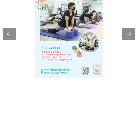
電子報：
公益義賣
聯絡我們
訂閱
友善連結
網站地圖
聯絡資訊
70154 臺南市東區光明街191號
06 236-5328