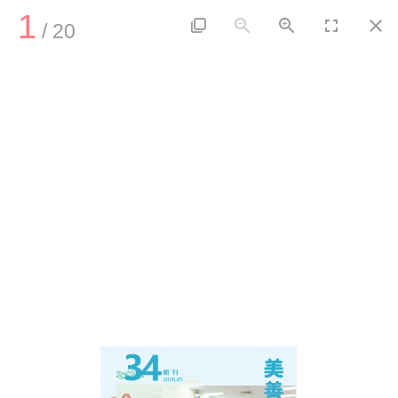
1
繁中
瀏覽人數：0195916
/
20
美善社會福利基金會首頁
美善第34期期刊
關於美善
美善服務
郵政帳號：31591731
美善訊息
郵政戶名：美善基金會
幫助美善
如何幫助我們
我要捐款
捐款徵信