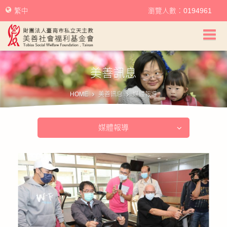
繁中
瀏覽人數：0194961
美善社會福利基金會首頁
美善訊息
關於美善
HOME
美善訊息
媒體報導
美善服務
媒體報導
美善訊息
幫助美善
我要捐款
捐款徵信