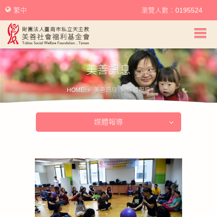
繁中
瀏覽人數：0195524
美善社會福利基金會首頁
美善訊息
關於美善
HOME
美善訊息
媒體報導
美善服務
媒體報導
美善訊息
幫助美善
我要捐款
捐款徵信