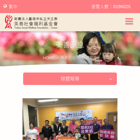
繁中
瀏覽人數：0196025
美善社會福利基金會首頁
美善訊息
關於美善
HOME
美善訊息
媒體報導
美善服務
媒體報導
美善訊息
幫助美善
我要捐款
捐款徵信