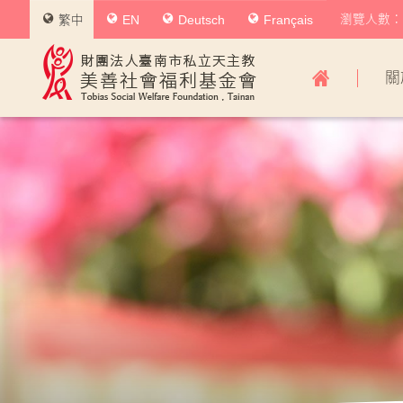
瀏覽人數：0
繁中
EN
Deutsch
Français
美
關
善
社
會
福
利
基
金
會
主
導
覽