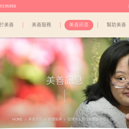
195956
於美善
美善服務
美善訊息
幫助美善
美善訊息
HOME
美善訊息
媒體報導
肢障朋友開心做瑜伽 自信心提升