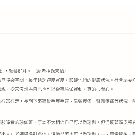
班，頗獲好評。 （記者楊逸宏攝）
無障礙空間，長年缺乏適度運度，影響他們的健康狀況。社會局委
都說，從來沒想過自己也可以從事瑜伽運動，真的很開心。
行器行走，長期下來導致手痠手麻、肩頸痠痛、背部痠痛等狀況，
肢障者的瑜伽班，原本不太相信自己可以做瑜伽，但仍硬著頭皮報
來。」老師慢慢引導他，讓他坐著也可以做瑜伽，一、兩堂過後，