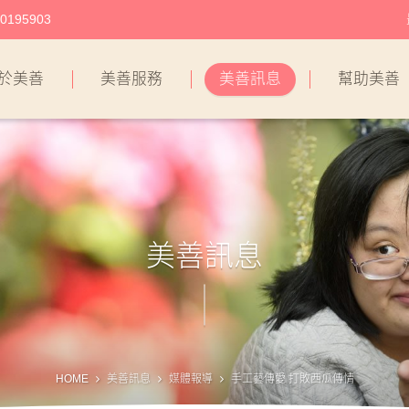
195903
於美善
美善服務
美善訊息
幫助美善
美善訊息
HOME
美善訊息
媒體報導
手工藝傳愛 打敗西瓜傳情