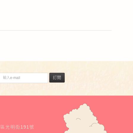
訂閱
東區光明街191號