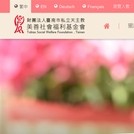
瀏覽人數：0
繁中
EN
Deutsch
Français
美
關
善
社
會
福
利
基
金
會
主
導
覽