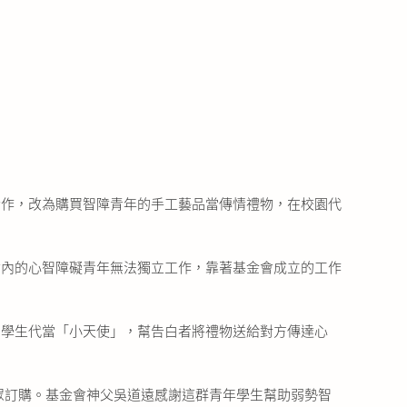
合作，改為購買智障青年的手工藝品當傳情禮物，在校園代
會內的心智障礙青年無法獨立工作，靠著基金會成立的工作
由學生代當「小天使」，幫告白者將禮物送給對方傳達心
民眾訂購。基金會神父吳道遠感謝這群青年學生幫助弱勢智