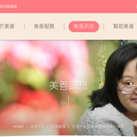
195906
於美善
美善服務
美善訊息
幫助美善
美善訊息
HOME
美善訊息
媒體報導
甘樂阿舍開幕 曾英棟個展打頭陣