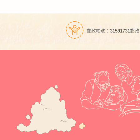
郵政帳號：31591731
郵政