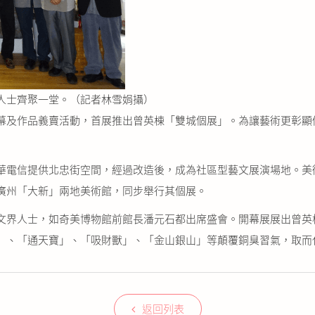
人士齊聚一堂。（記者林雪娟攝）
及作品義賣活動，首展推出曾英棟「雙城個展」。為讓藝術更彰顯
電信提供北忠街空間，經過改造後，成為社區型藝文展演場地。美
廣州「大新」兩地美術館，同步舉行其個展。
界人士，如奇美博物館前館長潘元石都出席盛會。開幕展展出曾英
」、「通天寶」、「吸財獸」、「金山銀山」等顛覆銅臭習氣，取而
返回列表