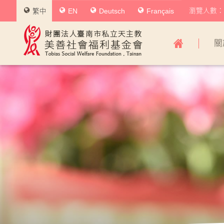
瀏覽人數：0
繁中
EN
Deutsch
Français
美
關
善
社
會
福
利
基
金
會
主
導
覽