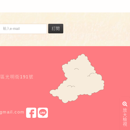
訂閱
東區光明街191號
放
@gmail.com
大
檢
視