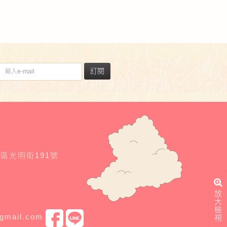
訂閱
東區光明街191號
放
大
檢
@gmail.com
視