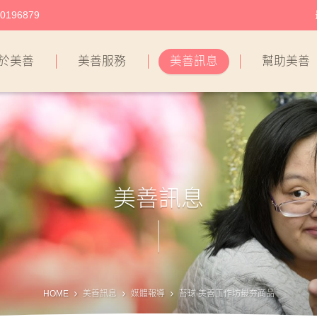
196879
於美善
美善服務
美善訊息
幫助美善
美善訊息
HOME
美善訊息
媒體報導
苔球 美善工作坊最夯商品