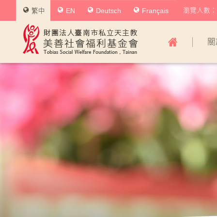
瀏覽人數：0
繁中
EN
Deutsch
Français
美
關
善
社
會
福
利
基
金
會
主
導
覽