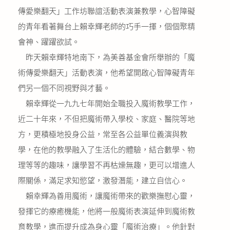
公益義賣
傳愛樂翻天」工作坊聯誼活動表演兼教學，心智障礙
的青年看著舞台上賴幸輝老師的巧手一揮，個個聚精
聯絡我們
會神、躍躍欲試。
昨天賴幸輝特地南下，為美善基金會所舉辦的「魔
友善連結
術傳愛樂翻天」活動表演，他希望開啟心智障礙青年
們另一個不同視野與才藝。
網站地圖
賴幸輝從一九九七年開始全職投入魔術教學工作，
近二十年來，不但把魔術帶入學校、家庭、醫院等地
方，更積極地投身公益，常至各公益單位義演與教
學，在他的教學融入了生活化的體驗，結合數學、物
理等等的趣味，讓學習不再枯燥無趣，更可以增進人
際關係，滿足求知慾望，激發潛能，建立自信心。
賴幸輝為善用魔術，讓魔術帶來的歡樂撫慰心靈，
發揮它的療癒機能，他將一般魔術表演延伸到魔術教
育教學，進而提升成為身心靈「魔術治療」。他針對