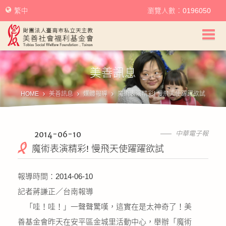
繁中
瀏覽人數：0196050
美善社會福利基金會首頁
美善訊息
關於美善
HOME
美善訊息
媒體報導
魔術表演精彩! 慢飛天使躍躍欲試
美善服務
美善訊息
2014-06-10
中華電子報
魔術表演精彩! 慢飛天使躍躍欲試
幫助美善
報導時間：2014-06-10
我要捐款
記者蔣謙正／台南報導
「哇！哇！」一聲聲驚嘆，這實在是太神奇了！美
捐款徵信
善基金會昨天在安平區金城里活動中心，舉辦「魔術