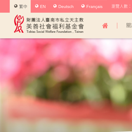
瀏覽人數：0
繁中
EN
Deutsch
Français
美
關
善
社
會
福
利
基
金
會
主
導
覽