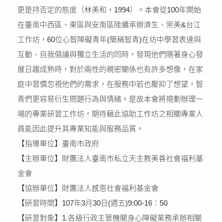
更是持否定的態度（林美和，1994）。本會從100年開始
公益義賣
在臺南中西區、東區與安南區陸續承辦濟生、崇美&台江
聯絡我們
工作坊，60位心智障礙青年(簡稱智青)在坊中學習表達與
互動、自我倡議與獨立生活的同時，發現他們隨著身心發
友善連結
展日趨成熟時，對於兩性的親密關係也有許多想像，在家
庭中習慣忽視他們的需求，在服務中若也壓抑了想望，智
網站地圖
青們更容易衍生問題行為與情緒。是故本會將規劃辦理一
場的專業研習工作坊，期待藉此協助工作坊之相關專業人
員能因此提升其專業知能與服務品質。
【指導單位】臺南市政府
【主辦單位】財團法人臺南市私立天主教美善社會福利基
金會
【協辦單位】財團法人感恩社會福利基金會
【研習時間】107年3月30日(週五)9:00-16：50
【研習對象】1.各級行政主管機關身心障礙業務承辦相關