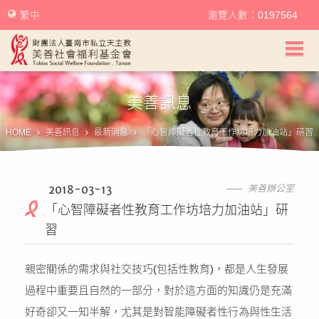
繁中
瀏覽人數：0197564
美善社會福利基金會首頁
美善訊息
關於美善
HOME
美善訊息
最新消息
「心智障礙者性教育工作坊培力加油站」研習
美善服務
美善訊息
2018-03-13
美善辦公室
「心智障礙者性教育工作坊培力加油站」研
幫助美善
習
我要捐款
親密關係的需求與社交技巧(包括性教育)，都是人生發展
過程中重要且自然的一部分，對於這方面的知識仍是充滿
捐款徵信
好奇卻又一知半解，尤其是對智能障礙者性行為與性生活