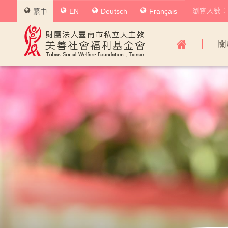
瀏覽人數：0
繁中
EN
Deutsch
Français
美
關
善
社
會
福
利
基
金
會
主
導
覽