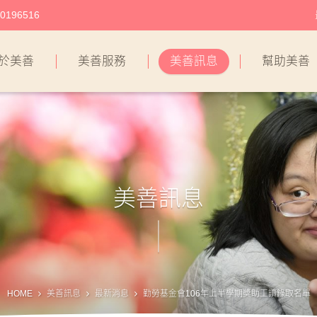
196516
於美善
美善服務
美善訊息
幫助美善
美善訊息
HOME
美善訊息
最新消息
勤勞基金會106年上半學期獎助工讀錄取名單