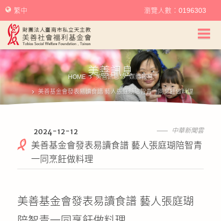
繁中
瀏覽人數：0196303
美善社會福利基金會首頁
美善訊息
關於美善
HOME
美善訊息
媒體報導
美善基金會發表易讀食譜 藝人張庭瑚陪智青一同烹飪做料理
美善服務
美善訊息
2024-12-12
中華新聞雲
美善基金會發表易讀食譜 藝人張庭瑚陪智青
幫助美善
一同烹飪做料理
我要捐款
美善基金會發表易讀食譜 藝人張庭瑚
捐款徵信
陪智青一同烹飪做料理