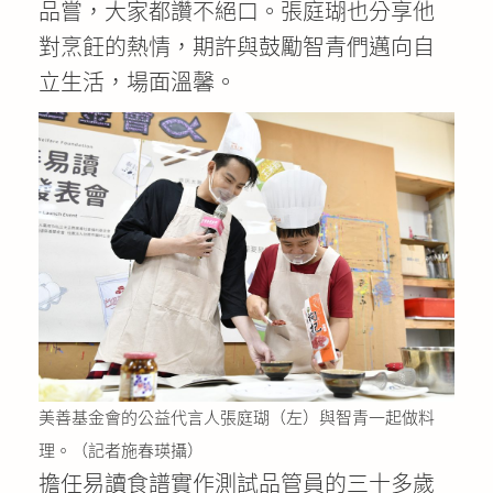
品嘗，大家都讚不絕口。張庭瑚也分享他
對烹飪的熱情，期許與鼓勵智青們邁向自
立生活，場面溫馨。
美善基金會的公益代言人張庭瑚（左）與智青一起做料
理。（記者施春瑛攝）
擔任易讀食譜實作測試品管員的三十多歲