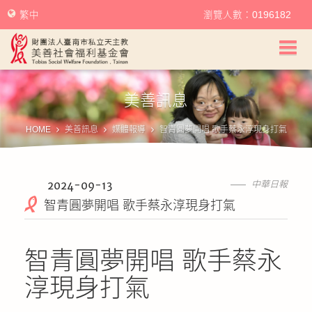
繁中
瀏覽人數：0196182
美善社會福利基金會首頁
美善訊息
關於美善
HOME
美善訊息
媒體報導
智青圓夢開唱 歌手蔡永淳現身打氣
美善服務
美善訊息
2024-09-13
中華日報
智青圓夢開唱 歌手蔡永淳現身打氣
幫助美善
智青圓夢開唱 歌手蔡永
我要捐款
淳現身打氣
捐款徵信