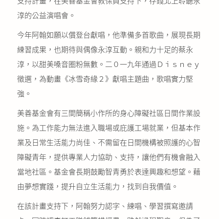
支持計畫，在美善基金會教保員支持下，存錢北上聆聽永
淳的公益演唱會。
今年阿翰如願以償登台獻唱，他準備多首歌曲，展現長期
練習成果，也期待與偶像永淳互動。親和力十足的蔡永
淳，以甜美嗓音圈粉無數。二０一九年通過Ｄｉｓｎｅｙ
徵選，為動畫《冰雪奇緣２》獻唱主題曲，歌唱實力堅
強。
美善基金會有三間簡稱小作所的身心障礙社區日間作業設
施。為工作能力無法進入職場或庇護工場就業，但基本作
業及日常生活能力尚佳、不需留在日間機構被照護的心智
障礙青年，提供專業人力協助、支持，讓他們有機會融入
當地社區。基金會長期鼓勵智青勇於表達興趣和想望。藉
由夢想實踐，提升自立生活能力，找到自我價值。
在該計畫支持下，阿翰努力認字、練唱、學習撰寫邀請