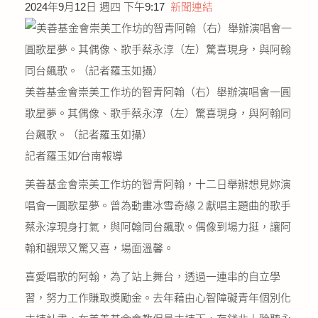
2024年9月12日 週四 下午9:17
新聞連結
公益義賣
聯絡我們
友善連結
美善基金會崇美工作坊的智青阿翰（右）舉辦演唱會一圓
歌星夢。其偶像、歌手蔡永淳（左）驚喜現身，與阿翰同
網站地圖
台飆歌。（記者羅玉如攝）
記者羅玉如∕台南報導
美善基金會崇美工作坊的智青阿翰，十二日舉辦想見妳演
唱會一圓歌星夢。曾為動畫冰雪奇緣２獻唱主題曲的歌手
蔡永淳現身打氣，與阿翰同台飆歌。偶像到場力挺，讓阿
翰和觀眾又驚又喜，場面溫馨。
喜愛唱歌的阿翰，為了站上舞台，透過一連串的自立學
習，努力工作賺取獎勵金。去年藉由心智障礙青年個別化