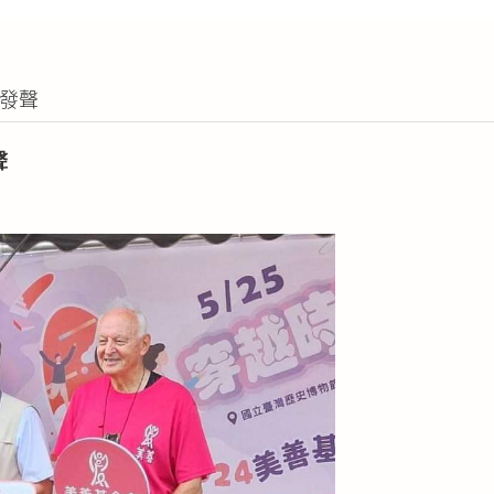
權發聲
聲