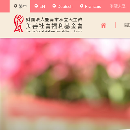
瀏覽人數：0
繁中
EN
Deutsch
Français
美
關
善
社
會
福
利
基
金
會
主
導
覽