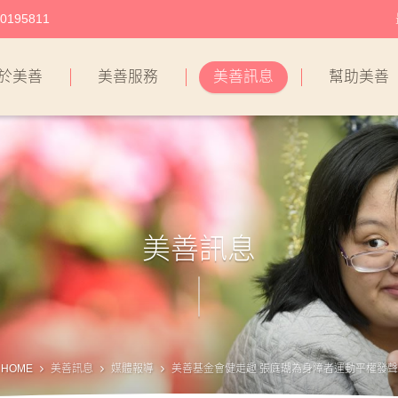
195811
於美善
美善服務
美善訊息
幫助美善
美善訊息
HOME
美善訊息
媒體報導
美善基金會健走趣 張庭瑚為身障者運動平權發聲