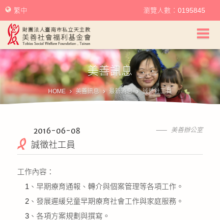
繁中
瀏覽人數：0195845
美善社會福利基金會首頁
美善訊息
關於美善
HOME
美善訊息
最新消息
誠徵社工員
美善服務
美善訊息
2016-06-08
美善辦公室
誠徵社工員
幫助美善
工作內容：
我要捐款
1、早期療育通報、轉介與個案管理等各項工作。
2、發展遲緩兒童早期療育社會工作與家庭服務。
捐款徵信
3、各項方案規劃與撰寫。