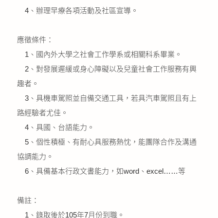
公益義賣
4、辦理早療各項活動及社區宣導。
聯絡我們
應徵條件：
1、國內外大學之社會工作學系或相關科系畢業。
友善連結
2、對發展遲緩或身心障礙以及兒童社會工作服務有興
趣者。
網站地圖
3、具機車駕照並自備交通工具，若具汽車駕照且有上
路經驗者尤佳。
4、具國、台語能力。
5、個性積極、有耐心具服務熱忱，能團隊合作及溝通
協調能力。
6、具備基本行政文書能力，如word、excel……等
備註：
1、錄取後於105年7月份到職。