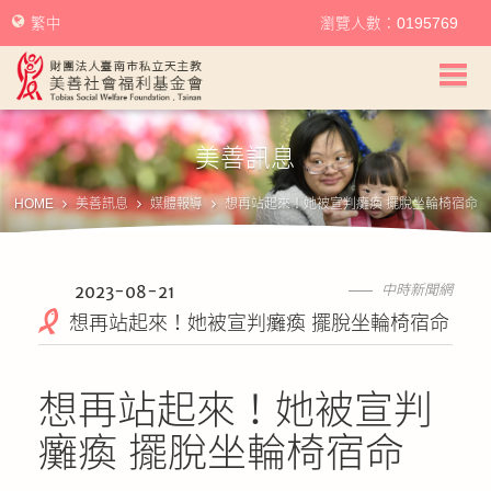
繁中
瀏覽人數：0195769
美善社會福利基金會首頁
美善訊息
關於美善
HOME
美善訊息
媒體報導
想再站起來！她被宣判癱瘓 擺脫坐輪椅宿命
美善服務
美善訊息
2023-08-21
中時新聞網
想再站起來！她被宣判癱瘓 擺脫坐輪椅宿命
幫助美善
想再站起來！她被宣判
我要捐款
癱瘓 擺脫坐輪椅宿命
捐款徵信