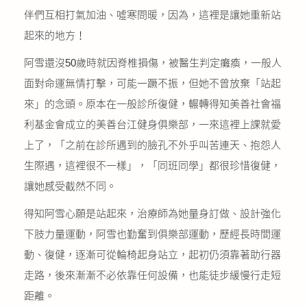
伴們互相打氣加油、噓寒問暖，因為，這裡是讓她重新站
起來的地方！
阿雪還沒50歲時就因脊椎損傷，被醫生判定癱瘓，一般人
面對命運無情打擊，可能一蹶不振，但她不曾放棄「站起
來」的念頭。原本在一般診所復健，輾轉得知美善社會福
利基金會成立的美善台江健身俱樂部，一來這裡上課就愛
上了，「之前在診所遇到的臉孔不外乎叫苦連天、抱怨人
生際遇，這裡很不一樣」，「同班同學」都很珍惜復健，
讓她感受截然不同。
得知阿雪心願是站起來，治療師為她量身訂做、設計強化
下肢力量運動，阿雪也勤奮到俱樂部運動，歷經長時間運
動、復健，逐漸可從輪椅起身站立，起初仍須靠著助行器
走路，後來漸漸不必依靠任何設備，也能徒步緩慢行走短
距離。