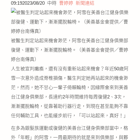
09:192023/08/20 中時
曹婷婷
新聞連結
公益義賣
聯絡我們
友善連結
被醫生判定站起來機會渺茫，阿雪在美善台江健身俱樂部
復健、運動下，漸漸擺脫輪椅。（美善基金會提供／曹婷
網站地圖
婷台南傳真）
人生被宣判癱瘓，還有沒有重新站起來機會？年近50歲阿
雪一次意外造成脊椎損傷，醫生判定她再站起來的機會渺
茫，然而，她不甘心一輩子倚賴輪椅，因緣際會來到美善
台江健身俱樂部，長達約2年時間維持每周復健2、3次，
漸漸擺脫輪椅，從靠著助行器行走，到現在甚至能夠不靠
任何輔助工具，也能緩步前行，「可以站起來，真好！」
在多為銀髮族運動或復健的美善台江健身俱樂部當中，格
外「年輕」的阿雪，一周最期待的就是來到俱樂部，與夥