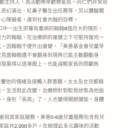
活動主持人，為活動帶來歡樂氣氛。同仁們非常用
人奇幻演出、紅鼻子醫生出任務等，另以體驗闖
身心障礙者，達到社會共融的目標。
口中一出生即罹有重病的翰翰8個月大的情形。
毅力的翰翰，在治療師的復健之下可堅持做完一
氣。因翰翰不便外出復健，「美善基金會兒童早
次見面翰翰還不會翻身到現再已能主動翻動身
的發展得以逐漸跟上，也能減輕家長的照顧負
影響他的情緒及接觸人群意願。太太及女兒都極
後，生活就此改變，治療師針對駝背狀態為他設
多，身形「長高」了，人也變得開朗健談，身體
與其家庭服務。美善0-6歲兒童服務包含有兒
庭共2,000多戶。在辦理此多元趣味的活動