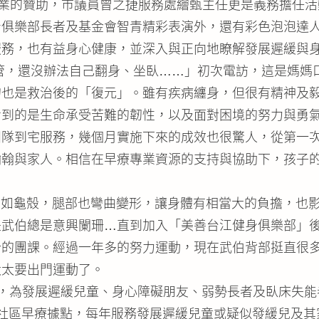
企業的贊助，市議員曾之捷服務處繪甄主任更是義務擔任
身俱樂部長者及基金會智青精彩表演外，還有彩色泡泡達
服務，也有益身心健康，並深入與正向地瞭解發展遲緩與
流管，還沒辦法自己翻身、坐臥……」初次電訪，這是媽媽
的也是救治後的「復元」。雖有疾病纏身，但很有精神及
看到的是生命承受苦難的韌性，以及面對困境的努力與勇
團隊到宅服務，幾個月實施下來的成效也很驚人，從第一
翰翰與家人。相信在早療專業資源的支持與協助下，孩子
重如龜殼，腿部也彎曲變形，讓身體有相當大的負擔，也
是武伯總是意興闌珊…直到加入「美善台江健身俱樂部」
合的團課。經過一年多的努力運動，現在武伯背部挺直很
太太要出門運動了。
，為發展遲緩兒童、身心障礙朋友、弱勢長者及臥床失能者
社區早療據點，每年服務發展遲緩兒童或疑似發緩兒及其家