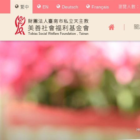
瀏覽人數：0
繁中
EN
Deutsch
Français
美
關
善
社
會
福
利
基
金
會
主
導
H
覽