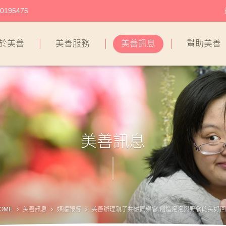
195475
於美善
美善服務
美善訊息
幫助美善
美善訊息
OME
美善訊息
媒體報導
美善辦理親子共融同樂會 創造泡泡與野餐的美好回