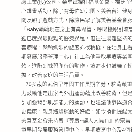
線工業(股)公司、榮星電線社福基金會、楊氏
心規畫活動，除了有母佑幼兒園、美善台江健
關及親子遊戲方式，除讓民眾了解美善基金會
「Baby翰翰現在身上有鼻胃管、呼吸機跟引
雖已度過最艱難的醫療過程，但往往最難堅持
套療程，翰翰媽媽的態度亦很積極，在她身上
期發展服務管理中心」社工為他爭取早療專業
體，進階到練習爬行的動作，這進步也鼓舞了
擔，改善家庭的生活品質。
70多歲的武伯早年因工作長期辛勞，駝背嚴
力鼓勵他走出家門外出運動藉此改善駝背，但
計加強背部肌群能力的運動，也建議他參與適
更健康，親身體驗運動的好處，如今換他提醒
美善基金會秉持著『尊嚴~讓人人擁有』的宗旨
童早期發展服務管理中心、早期療育中心及4個