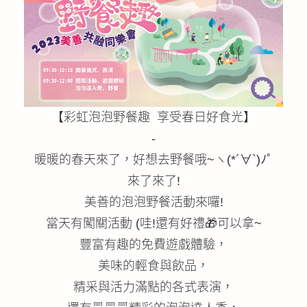
公益義賣
聯絡我們
友善連結
【彩虹泡泡野餐趣 享受春日好食光】
網站地圖
-
暖暖的春天來了，好想去野餐哦~ヽ(*´∀`)ﾉﾟ
來了來了!
美善的泡泡野餐活動來囉!
當天有闖關活動 (哇!還有好禮🎁可以拿~
豐富有趣的免費遊戲體驗，
美味的輕食與飲品，
精采與活力滿點的各式表演，