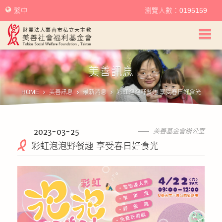
繁中
瀏覽人數：0195159
美善社會福利基金會首頁
美善訊息
關於美善
HOME
美善訊息
最新消息
彩虹泡泡野餐趣 享受春日好食光
美善服務
美善訊息
2023-03-25
美善基金會辦公室
彩虹泡泡野餐趣 享受春日好食光
幫助美善
我要捐款
捐款徵信