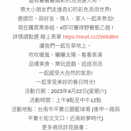
還有最最最精彩的泡泡達人秀，
帶大小朋友們走進奇幻的彩色泡泡世界!
邀請您，與好友、情人、家人一起來參加!
現在購買票券組，#即可獲得野餐墊乙個 !
詳情請點選 線上表單
https://reurl.cc/2W6d8m
讓我們一起在草地上，
吹吹暖風、曬曬太陽、看看表演
品嚐美食、樂玩遊戲、追逐泡泡
一起感受大自然的氣息!
一起享受美好的春日時光!
活動日期：2023年4月22日(星期六)
活動時間：上午9點至中午12點
活動地點：台南市平實公園籃球場 (後甲一路與
平實七街交叉口，近南紡夢時代)
更多資訊詳見臉書：