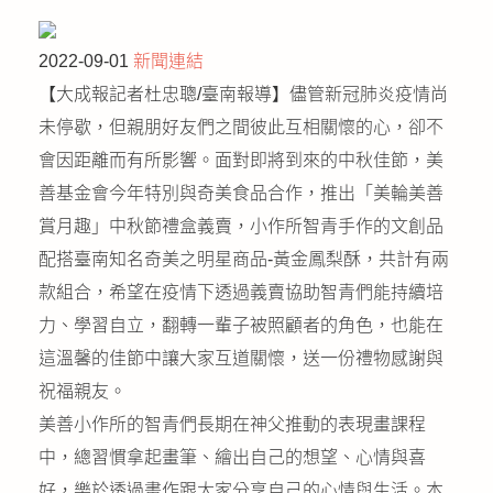
公益義賣
2022-09-01
新聞連結
聯絡我們
【大成報記者杜忠聰/臺南報導】儘管新冠肺炎疫情尚
未停歇，但親朋好友們之間彼此互相關懷的心，卻不
友善連結
會因距離而有所影響。面對即將到來的中秋佳節，美
善基金會今年特別與奇美食品合作，推出「美輪美善
網站地圖
賞月趣」中秋節禮盒義賣，小作所智青手作的文創品
配搭臺南知名奇美之明星商品-黃金鳳梨酥，共計有兩
款組合，希望在疫情下透過義賣協助智青們能持續培
力、學習自立，翻轉一輩子被照顧者的角色，也能在
這溫馨的佳節中讓大家互道關懷，送一份禮物感謝與
祝福親友。
美善小作所的智青們長期在神父推動的表現畫課程
中，總習慣拿起畫筆、繪出自己的想望、心情與喜
好，樂於透過畫作跟大家分享自己的心情與生活。本