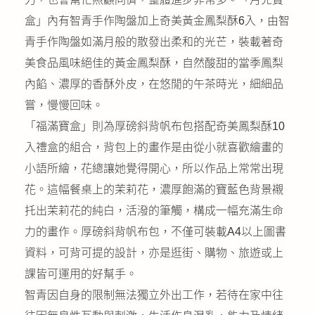
盒」內有智青手作陶盤加上奇美黃金鳳梨酥6入，由智
青手作陶盤如滿月般的散發出柔和的光芒，裝載著奇
美食品風味絕佳的黃金鳳梨酥，自然酸甜的當季鳳梨
內餡、濃厚的香酥外皮，在悠閒的午茶時光，細細品
嘗，慢慢回味。
「福滿寶盒」則為厚磅斜背帆布包搭配奇美鳳梨酥10
入禮盒的組合，背包上的畫作是由從小就喜歡繪畫的
小語所繪，花總讓她覺得開心，所以作品上常常出現
花。這幅餐桌上的茉莉花，濃厚飽滿的寶藍色背景襯
托出茉莉花的純白，活潑的筆觸，構成一幅充滿生命
力的畫作。厚磅斜背帆布包，不僅可裝載A4以上圖書
資料，可背可提的設計，亦是逛街、購物、旅遊或上
課皆可運用的好幫手。
智青因自身的限制無法獨立外出工作，若待在家中往