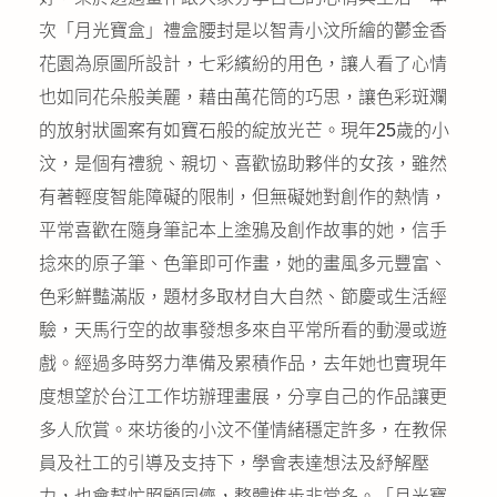
次「月光寶盒」禮盒腰封是以智青小汶所繪的鬱金香
花園為原圖所設計，七彩繽紛的用色，讓人看了心情
也如同花朵般美麗，藉由萬花筒的巧思，讓色彩斑斕
的放射狀圖案有如寶石般的綻放光芒。現年25歲的小
汶，是個有禮貌、親切、喜歡協助夥伴的女孩，雖然
有著輕度智能障礙的限制，但無礙她對創作的熱情，
平常喜歡在隨身筆記本上塗鴉及創作故事的她，信手
捻來的原子筆、色筆即可作畫，她的畫風多元豐富、
色彩鮮豔滿版，題材多取材自大自然、節慶或生活經
驗，天馬行空的故事發想多來自平常所看的動漫或遊
戲。經過多時努力準備及累積作品，去年她也實現年
度想望於台江工作坊辦理畫展，分享自己的作品讓更
多人欣賞。來坊後的小汶不僅情緒穩定許多，在教保
員及社工的引導及支持下，學會表達想法及紓解壓
力，也會幫忙照顧同儕，整體進步非常多。「月光寶