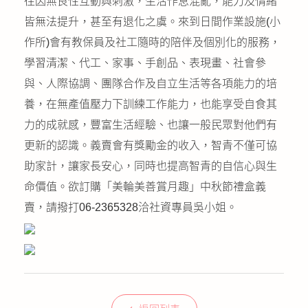
往因無良性互動與刺激，生活作息混亂，能力及情緒
皆無法提升，甚至有退化之虞。來到日間作業設施(小
作所)會有教保員及社工隨時的陪伴及個別化的服務，
學習清潔、代工、家事、手創品、表現畫、社會參
與、人際協調、團隊合作及自立生活等各項能力的培
養，在無產值壓力下訓練工作能力，也能享受自食其
力的成就感，豐富生活經驗、也讓一般民眾對他們有
更新的認識。義賣會有獎勵金的收入，智青不僅可協
助家計，讓家長安心，同時也提高智青的自信心與生
命價值。欲訂購「美輪美善賞月趣」中秋節禮盒義
賣，請撥打06-2365328洽社資專員吳小姐。