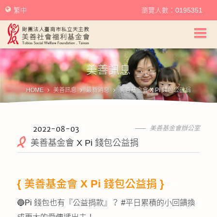
繁中
瀏覽人數：0195351
美善社會福利基金會首頁
美善訊息
關於美善
HOME
美善訊息
最新消息
美善基金會 X Pi 錢包公益捐
美善服務
美善訊息
2022-08-03
美善基金會辦公室
美善基金會 X Pi 錢包公益捐
幫助美善
我要捐款
{ 美善基金會 X Pi 錢包公益捐 }
捐款徵信
🔵Pi 錢包也有『公益捐款』？ #平日累積的小回饋換