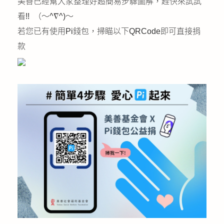
美善已經幫大家整理好超簡易步驟圖解，趕快來試試
看!! （〜^∇^)〜
若您已有使用Pi錢包，掃瞄以下QRCode即可直接捐
款