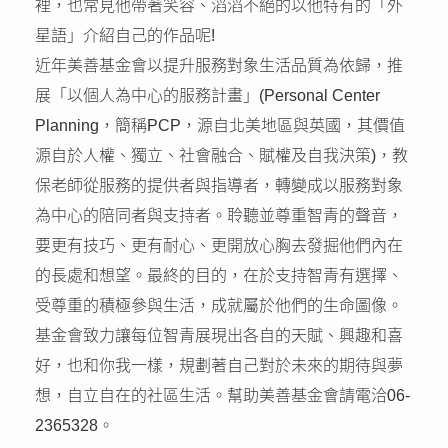
裡，也常見他帶著笑容、滔滔不絕的以他特有的「外
星語」介紹自己的作品呢!
近年美善基金會以提升服務對象生活品質為依歸，推
展「以個人為中心的服務計畫」(Personal Center
Planning，簡稱PCP，源自北美地區與英國，其價值
源自於人權、獨立、社會融合、賦權及自我決策)，教
保老師從服務的提供者與指導者，轉變成以服務對象
為中心的陪同者與支持者。聆聽並尊重智青的聲音，
要更有技巧、更有耐心、更開放心胸去發掘他們內在
的長處和想望。最終的目的，在於支持智青有選擇、
受尊重的積極參與生活，成就屬於他們的生命圖像。
基金會致力讓每位智青展現出各自的天賦、興趣和喜
好，也和你我一樣，規劃著自己對於未來的期待與夢
想，自立自在的社區生活。幫助美善基金會請電洽06-
2365328。