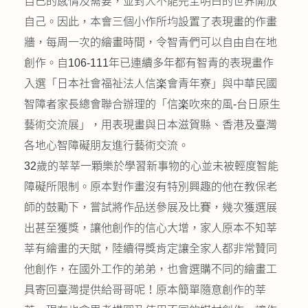
自己的感情及需要，並對人不能完全明白的世界開放
自己。因此，本會三個小作所均設置了表現畫的作畫
牆，每周一次的繪畫時間，令智青們可以自由自在地
創作。自106-111年已連續多年都有智青的表現畫作
入選「日本社會福祉法人信楽會青年寮」與中華民國
智障者家長總會聯合辦理的「信楽吹來的風-台日原生
藝術交流展」，用表現畫與日本滋賀縣、香港及臺灣
各地心智障礙朋友進行藝術交流。
32歲的莘莘一顆樂於學習新事物的心並未被輕度智能
障礙所限制。原本對作畫沒有特別興趣的他在教保老
師的鼓勵下，嘗試將作品送參展及比賽，幾次獲選展
出甚至獲獎，讓他創作的信心大增，家人原本不知莘
莘有繪畫的天賦，陸續得獎肯定讓全家人都非常贊同
他創作，在國外工作的弟弟，也會選購不同的繪畫工
具寄回臺灣提供給哥哥呢！原本簡單隨意創作的莘