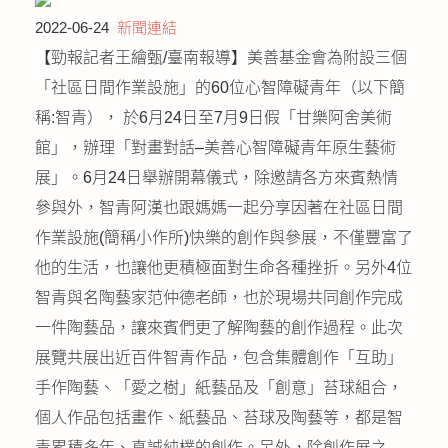
公益義賣
2022-06-24
新聞連結
【勁報記者王繪甄/臺南報導】美善基金會為附設三個
聯絡我們
「社區日間作業設施」的60位心智障礙青年（以下簡
稱:智青）， 於6月24日至7月9日假「甘樂阿舍美術
友善連結
館」，辦理「對畫對話–美善心智障礙青年原生藝術
網站地圖
展」。6月24日舉辦開幕儀式，除邀請各方來賓熱情
參與外，智青阿漢也跟媽媽一起分享因著在社區日間
作業設施(簡稱小作所)快樂的創作與參展，不僅豐富了
他的生活，也讓他更積極面對生命各種挫折。另外4位
智青與名陶藝家范仲德老師，也於現場共同創作完成
一件陶藝品，讓來賓們更了解陶藝的創作過程。此次
展覽共展出近百件智青作品，包含集體創作「互助」
手作陶藝、「愛之樹」紙藝品及「創意」苔球組合，
個人作品包括畫作、紙藝品、苔球及陶藝等，都是智
青累積多年、真誠純樸的創作。另外，除創作展之