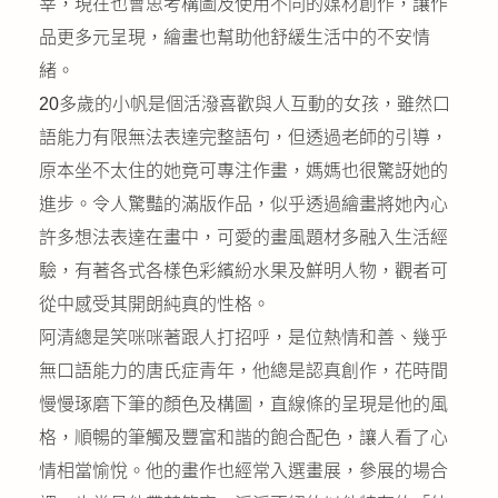
莘，現在也會思考構圖及使用不同的媒材創作，讓作
品更多元呈現，繪畫也幫助他舒緩生活中的不安情
緒。
20多歲的小帆是個活潑喜歡與人互動的女孩，雖然口
語能力有限無法表達完整語句，但透過老師的引導，
原本坐不太住的她竟可專注作畫，媽媽也很驚訝她的
進步。令人驚豔的滿版作品，似乎透過繪畫將她內心
許多想法表達在畫中，可愛的畫風題材多融入生活經
驗，有著各式各樣色彩繽紛水果及鮮明人物，觀者可
從中感受其開朗純真的性格。
阿清總是笑咪咪著跟人打招呼，是位熱情和善、幾乎
無口語能力的唐氏症青年，他總是認真創作，花時間
慢慢琢磨下筆的顏色及構圖，直線條的呈現是他的風
格，順暢的筆觸及豐富和諧的飽合配色，讓人看了心
情相當愉悅。他的畫作也經常入選畫展，參展的場合