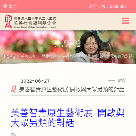
繁中
瀏覽人數：0195361
美善社會福利基金會首頁
美善訊息
關於美善
HOME
美善訊息
媒體報導
美善智青原生藝術展 開啟與大眾另類的對話
美善服務
美善訊息
2022-06-27
勁報
美善智青原生藝術展 開啟與大眾另類的對話
幫助美善
美善智青原生藝術展 開啟與
我要捐款
大眾另類的對話
捐款徵信