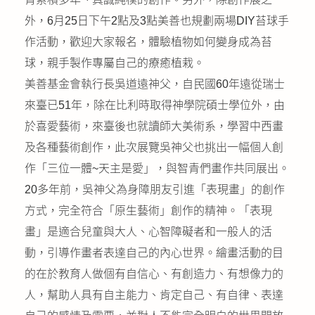
外，6月25日下午2點及3點美善也規劃兩場DIY苔球手
作活動，歡迎大家報名，體驗植物如何變身成為苔
球，親手製作專屬自己的療癒植栽。
美善基金會執行長吳道遠神父，自民國60年遠從瑞士
來臺已51年，除在比利時取得神學院碩士學位外，由
於喜愛藝術，來臺後也就讀師大美術系，學習中西畫
及各種藝術創作，此次展覽吳神父也挑出一幅個人創
作「三位一體~天主是愛」，與智青們畫作共同展出。
20多年前，吳神父為身障朋友引進「表現畫」的創作
方式，完全符合「原生藝術」創作的精神。「表現
畫」是適合兒童與大人、心智障礙者和一般人的活
動，引導作畫者表達自己的內心世界。繪畫活動的目
的在於教育人做個有自信心、有創造力、有想像力的
人，幫助人具有自主能力、肯定自己、有自律、表達