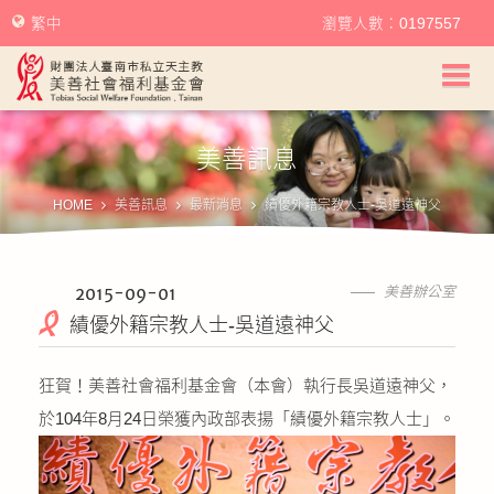
繁中
瀏覽人數：0197557
美善社會福利基金會首頁
美善訊息
關於美善
HOME
美善訊息
最新消息
績優外籍宗教人士-吳道遠神父
美善服務
美善訊息
2015-09-01
美善辦公室
績優外籍宗教人士-吳道遠神父
幫助美善
狂賀！美善社會福利基金會（本會）執行長吳道遠神父，
我要捐款
於104年8月24日榮獲內政部表揚「績優外籍宗教人士」。
捐款徵信