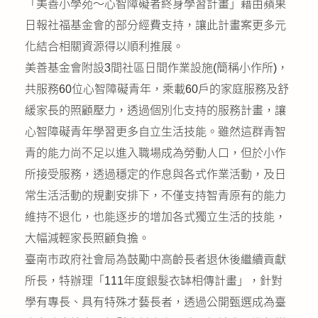
「美善小學苑～心智障礙者終身學習計畫」藉由蘋果
日報社福基金會的部分經費支持，讓此計畫案更多元
化結合相關資源得以順利推展。
美善基金會附設3間社區日間作業設施(簡稱小作所)，
共服務60位心智障礙青年，乘載60戶的家庭服務及舒
緩家長的照顧壓力，透過個別化支持的服務計畫，讓
心智障礙青年學習更多自立生活技能。雖然這群青智
青的能力尚不足以進入職場成為勞動人口，但於小作
所接受服務，透過穩定的作息與各式作業活動，及日
常生活活動的規劃安排下，不僅支持智青原有的能力
維持不退化，也能逐步的增加各式獨立生活的技能，
大幅減輕家長照顧負擔。
臺南市政府社會局為鼓勵中高齡長者退休後繼續貢獻
所長，特辦理「111年度銀髮衣缽相傳計畫」，針對
學有專長、具有特殊才藝長者，透過公開甄選成為臺