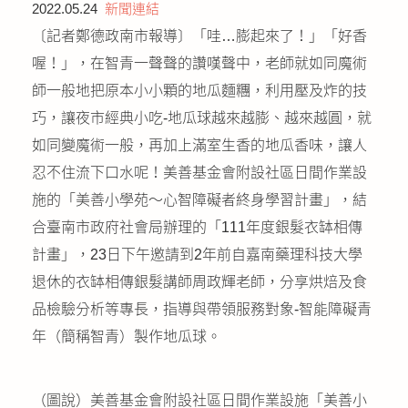
2022.05.24
新聞連結
公益義賣
〔記者鄭德政南市報導〕「哇…膨起來了！」「好香
喔！」，在智青一聲聲的讚嘆聲中，老師就如同魔術
聯絡我們
師一般地把原本小小顆的地瓜麵糰，利用壓及炸的技
友善連結
巧，讓夜市經典小吃-地瓜球越來越膨、越來越圓，就
如同變魔術一般，再加上滿室生香的地瓜香味，讓人
網站地圖
忍不住流下口水呢！美善基金會附設社區日間作業設
施的「美善小學苑～心智障礙者終身學習計畫」，結
合臺南市政府社會局辦理的「111年度銀髮衣缽相傳
計畫」，23日下午邀請到2年前自嘉南藥理科技大學
退休的衣缽相傳銀髮講師周政輝老師，分享烘焙及食
品檢驗分析等專長，指導與帶領服務對象-智能障礙青
年（簡稱智青）製作地瓜球。
（圖說）美善基金會附設社區日間作業設施「美善小