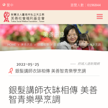
繁中
瀏覽人數：0196844
美善社會福利基金會首頁
美善訊息
關於美善
HOME
美善訊息
媒體報導
銀髮講師衣缽相傳 美善智青樂學烹調
美善服務
美善訊息
2022-05-25
府城人語新聞網
銀髮講師衣缽相傳 美善智青樂學烹調
幫助美善
銀髮講師衣缽相傳 美善
我要捐款
智青樂學烹調
捐款徵信