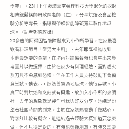
學苑」，23日下午邀請嘉南藥理科技大學退休的衣缽
相傳銀髮講師周政輝老師（左），分享烘焙及食品檢
驗分析等專長，指導與帶領智能障礙青年製作地瓜
球。（記者鄭德政攝）
20多歲的阿得因智能障礙來到小作所學習，在家最喜
歡看料理節目「型男大主廚」，去年耶誕禮物收到一
本他最想要的食譜，在坊內討論備餐時也會拿出來參
考圖片以做選擇。由於在家少有料理經驗，面對爐火
及刀具不免感到恐懼，但在工作人員支持鼓勵下會願
意嘗試。他表示，媽媽曾買過地瓜球，他很喜歡。小
真平時對烘焙和烹飪就有興趣，故加入小作所的烹調
社，去年的想望就是製作蛋糕與好友分享。她總是盼
望著社團時間的到來，由於在家媽媽會動手做點心，
對烹飪比較有概念，能連結過去經驗大概知道要怎麼
做，但不見得是對的，有時能發揮創意，有時又需要