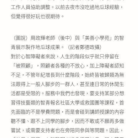
工作人員協助調整。以前去夜市沒吃過地瓜球經驗，
但覺得很好玩也很期待。
（圖說）周政輝老師（後中）與「美善小學苑」的智
青展示製作地瓜球成果。（記者鄭德政攝）
對於心智障礙者來說，人生的階段似乎就只停留在
「被照顧」，照顧者各種的不放心，加上障礙者認知
不足，不管年紀增長到什麼階段，始終皆被歸類為無
法跟得上一般人腳步的一群人，甚至連日常的休閒生
活都是受限的。服務中我們也發現，要支持某部分想
習得技藝類的智青報名社區大學或救國團等課程，首
先面臨的不是學費問題，而是會碰到講師授課的內容
聽不懂、跟不上同學的腳步，因而不敢或不願再多做
嘗試，或需要支持者也在旁陪同參與等問題。因此，