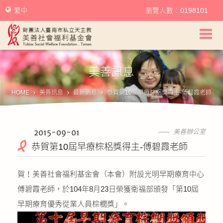
繁中
瀏覽人數：0198101
美善社會福利基金會首頁
美善訊息
關於美善
HOME
美善訊息
最新消息
恭賀第10屆早療棕梠獎得主-傅碧霞老師
美善服務
美善訊息
2015-09-01
美善辦公室
恭賀第10屆早療棕梠獎得主-傅碧霞老師
幫助美善
賀！美善社會福利基金會（本會）附設光明早期療育中心
我要捐款
傅碧霞老師，於104年8月23日榮獲衛福部頒發「第10屆
早期療育優秀從業人員棕櫚獎」。
捐款徵信