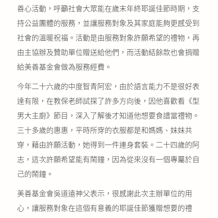
善心活動，呼籲社會大眾能在歲末年終耶誕佳節時期，支
持公益團體的服務，並讓服務對象及其家庭能夠更感受到
社會的溫暖祝福。活動是由服務對象許願希望的禮物，再
由主協辦及贊助單位贈送給他們，而活動結餘款也會捐贈
給美善基金會做為服務經費。
今年二十六歲的中度智青阿宏，由於語言能力不是很好表
達有限，在教保老師試探了許多方向後，因他喜歡看《型
男大主廚》節目，深入了解後才知道他想要食譜當禮物。
三十多歲的惠惠，平時所穿的衣服都是和媽媽、妹妹共
穿，藉由許願活動，她得到一件連身套裝。二十四歲的阿
志，這次許願希望能有鬧鐘，因為從來沒有一個專屬於自
己的鬧鐘。
美善基金會吳道遠神父表示，很感謝此次主辦單位的用
心，讓服務對象在這個有意義的耶誕佳節獲贈想要的禮