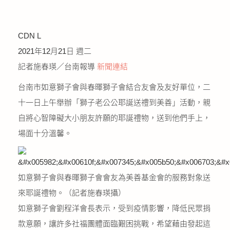
CDN L
2021年12月21日 週二
記者施春瑛／台南報導
新聞連結
台南市如意獅子會與春暉獅子會結合友會及友好單位，二
十一日上午舉辦「獅子老公公耶誕送禮到美善」活動，親
自將心智障礙大小朋友許願的耶誕禮物，送到他們手上，
場面十分溫馨。
如意獅子會與春暉獅子會會友為美善基金會的服務對象送
來耶誕禮物。（記者施春瑛攝）
如意獅子會劉程洋會長表示，受到疫情影響，降低民眾捐
款意願，讓許多社福團體面臨艱困挑戰，希望藉由發起這