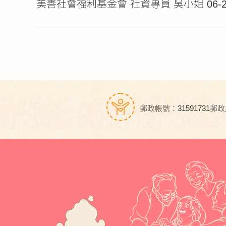
美善社會福利基金會 社資專員 吳小姐 06-236
郵政帳號：31591731
郵政