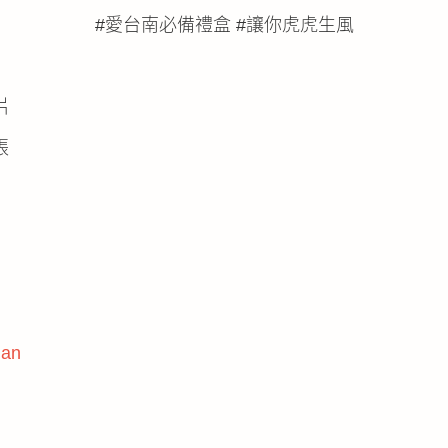
#愛台南必備禮盒 #讓你虎虎生風
片
張
Gan