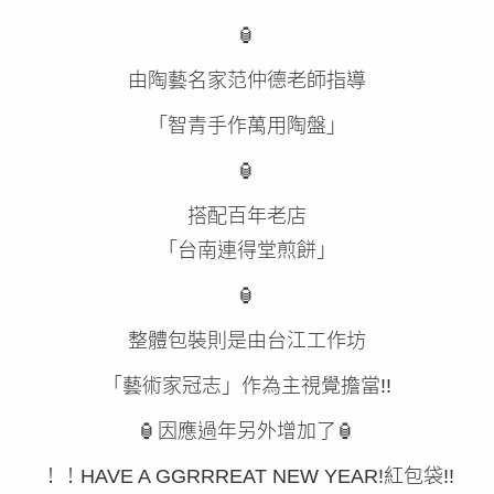
🏮
由陶藝名家范仲德老師指導
「智青手作萬用陶盤」
🏮
搭配百年老店
「台南連得堂煎餅」
🏮
整體包裝則是由台江工作坊
「藝術家冠志」作為主視覺擔當!!
🏮因應過年另外增加了🏮
！！HAVE A GGRRREAT NEW YEAR!紅包袋!!