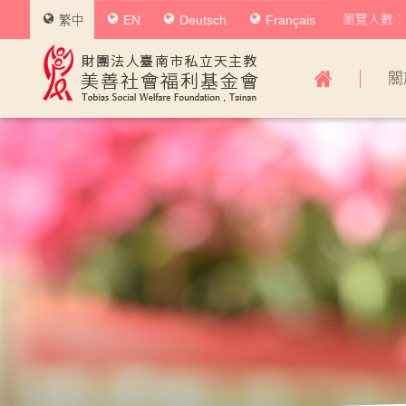
瀏覽人數：0
繁中
EN
Deutsch
Français
美
關
善
社
會
福
利
基
金
會
主
導
覽