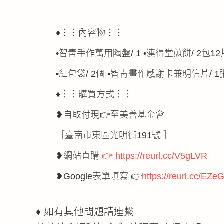
♦︙︙內容物︙︙
•智靑手作萬用陶盤/ 1 •連得堂煎餅/ 2包12
•紅包袋/ 2個 •智靑畫作感謝卡兼明信片/ 1
♦︙︙購買方式︙︙
❥自取付現👉至美善基金會
［臺南市東區光明街191號 ］
❥網站直購
👉 https://reurl.cc/V5gLVR
❥Google表單填寫 👉
https://reurl.cc/EZe
♦ 如有其他問題請連繫