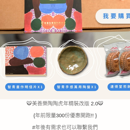
🐯美善樂陶陶虎年精裝改版 2.0🐯
{年前限量300份優惠開跑!! }
#年後有需求也可以聯繫我們