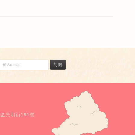
訂閱
東區光明街191號