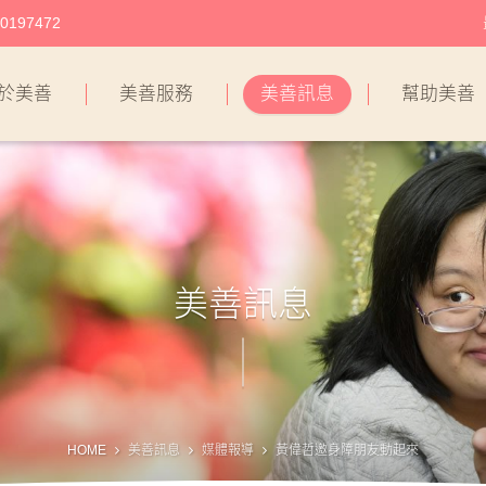
197472
於美善
美善服務
美善訊息
幫助美善
美善訊息
HOME
美善訊息
媒體報導
黃偉哲邀身障朋友動起來