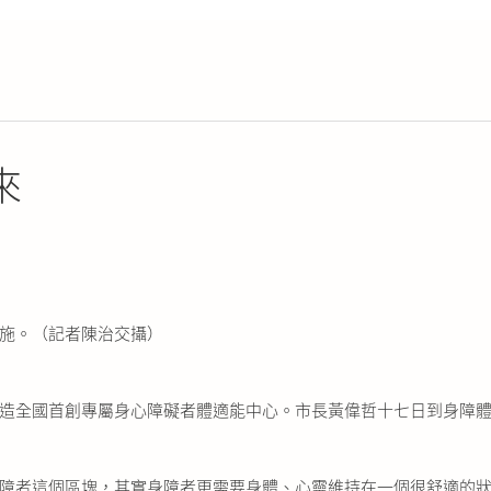
來
施。（記者陳治交攝）
造全國首創專屬身心障礙者體適能中心。市長黃偉哲十七日到身障
障者這個區塊，其實身障者更需要身體、心靈維持在一個很舒適的