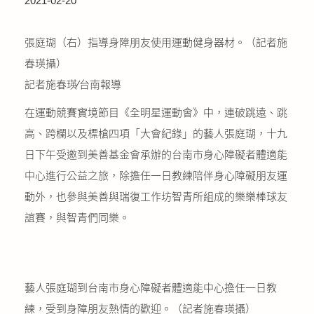
2021-02-20
公益義賣
張庭瑚（右）指導身障朋友使用運動健身器材。（記者施
聯絡我們
春瑛攝）
記者施春瑛∕台南報導
友善連結
在運動競賽實境節目《全明星運動會》中，連破跳遠、跳
網站地圖
高、跨欄以及標槍四項「大會紀錄」的藝人張庭瑚，十九
日下午受邀到美善基金會承辦的台南市身心障礙者體適能
中心進行公益之旅，除擔任一日教練陪伴身心障礙朋友運
動外，也參與美善與瑞復工作坊智青所組成的樂樂棒球友
誼賽，與智青們同樂。
藝人張庭瑚到台南市身心障礙者體適能中心擔任一日教
練，受到身障朋友熱情的歡迎。（記者施春瑛攝）