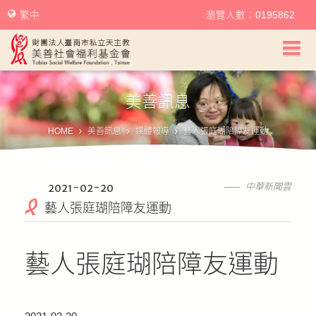
繁中
瀏覽人數：0195862
美善社會福利基金會首頁
美善訊息
關於美善
HOME
美善訊息
媒體報導
藝人張庭瑚陪障友運動
美善服務
美善訊息
2021-02-20
中華新聞雲
藝人張庭瑚陪障友運動
幫助美善
藝人張庭瑚陪障友運動
我要捐款
捐款徵信