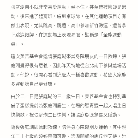
張庭瑚自小就非常喜愛運動、坐不住，甚至曾被懷疑是過
動，後來進了體育班，編到桌球隊，在其他運動項目亦有
傑出表現，尤其跳高、跳遠，高中參加新竹縣運，還曾拿
下跳遠銀牌，在運動場上表現亮眼，勘稱是「全能運動
員」。
這次美善基金會邀請張庭瑚來當身障朋友的一日教練，張
庭瑚覺得很有意義，因此昨天特地從台北南下參與這場活
動。他說，很開心看到這麼人一樣喜歡運動，希望大家能
多運動讓自己更健康。
由於二十日是張庭瑚的三十歲生日，美善基金會也特別準
備了蛋糕提前為張庭瑚慶生，在場的智青還一起大唱生日
快樂歌，祝張庭瑚生日快樂，讓張庭瑚既驚喜又感動。
隨後張庭瑚即當起教練，陪伴身心障礙朋友運動，其中現
年二十七歲的婷婷是個可愛、活潑開朗的唐氏症天使，她