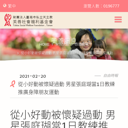
繁中
瀏覽人數：0196777
美善社會福利基金會首頁
美善訊息
關於美善
HOME
美善訊息
媒體報導
從小好動被懷疑過動 男星張庭瑚當1日教練推廣身障朋友運動
美善服務
美善訊息
2021-02-20
自由時報
從小好動被懷疑過動 男星張庭瑚當1日教練
幫助美善
推廣身障朋友運動
我要捐款
從小好動被懷疑過動 男
捐款徵信
星張庭瑚當1日教練推