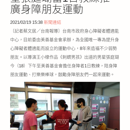
公益義賣
廣身障朋友運動
聯絡我們
2021/02/19 15:38
新聞連結
〔記者蔡文居／台南報導〕台南市政府身心障礙者體適能
友善連結
中心，目前委由美善基金會承辦，為全國唯一專為提升身
心障礙者體適能而設立的運動中心，8年來造福不少弱勢
網站地圖
朋友。以導演王小棣作品《刺蝟男孩》出道的男星張庭瑚
今（18）下午至美善基金會擔任身障者1日教練，陪身障
朋友運動、打樂樂棒球，鼓勵身障朋友們一起來運動。