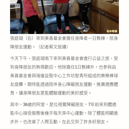
張庭瑚（右）來到美善基金會擔任身障者一日教練，陪身
障朋友運動。（記者蔡文居攝）
今天下午，張庭瑚南下來到美善基金會進行公益之旅，受
到身障朋友的熱情歡迎，他除擔任1日教練外，也參與由
美善基金會與瑞復益智中心工作坊智青所組成的樂樂棒球
友誼賽，期待能透過陪伴身心障礙朋友運動，推廣適應體
育，讓身障朋友更能體驗運動的美好感受。
其中，36歲的阿堂，是位視覺障礙朋友，7年前來到體適
能中心接受服務後幾乎每天來中心運動，除了體能明顯進
步外，也改善了人際互動，在此交到了許多好朋友。