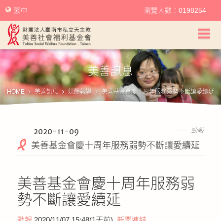
繁中
瀏覽人數：0198254
美善社會福利基金會首頁
美善訊息
關於美善
HOME
美善訊息
媒體報導
美善基金會慶十周年服務弱勢不斷讓愛續延
美善服務
美善訊息
2020-11-09
勁報
美善基金會慶十周年服務弱勢不斷讓愛續延
幫助美善
美善基金會慶十周年服務弱
我要捐款
勢不斷讓愛續延
捐款徵信
勁報
2020/11/07 15:48(1天前)
新聞連結