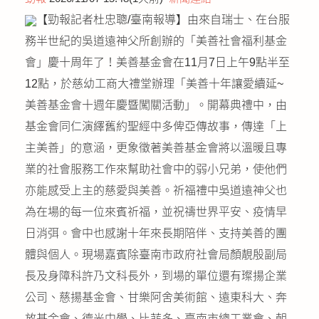
公益義賣
【勁報記者杜忠聰/臺南報導】由來自瑞士、在台服
務半世紀的吳道遠神父所創辦的「美善社會福利基金
聯絡我們
會」慶十周年了！美善基金會在11月7日上午9點半至
12點，於慈幼工商大禮堂辦理「美善十年讓愛續延~
友善連結
美善基金會十週年慶暨闖關活動」。開幕典禮中，由
網站地圖
基金會同仁演繹舊約聖經中多俾亞傳故事，傳達「上
主美善」的意涵，更象徵著美善基金會將以溫暖且專
業的社會服務工作來幫助社會中的弱小兄弟，使他們
亦能感受上主的慈愛與美善。祈福禮中吳道遠神父也
為在場的每一位來賓祈福，並祝禱世界平安、疫情早
日消弭。會中也感謝十年來長期陪伴、支持美善的團
體與個人。現場嘉賓除臺南市政府社會局顏靚殷副局
長及身障科許乃文科長外，到場的單位還有璨揚企業
公司、慈揚基金會、甘樂阿舍美術館、遠東科大、奔
放基金會、德光中學、比菲多、臺南市總工業會、朝