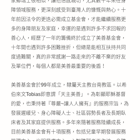
家鄉瑞士很相似，讓他倍感親切，尤其數十年來在身
障領域服務，更深刻感受到臺灣人的慷慨與熱心。十
年前因法令的更迭必需成立基金會，才能繼續服務更
多的身障朋友及家庭，幸運的是遇到許多不求回報的
善心人，經歷了一年的籌備終於成立了美善基金會，
十年間也遇到許多困難挫折，但總是能相互扶持共同
度過難關，真的非常感謝一路走來的不離不棄的好友
及單位們，每個人都是美善最重要的後盾！
美善基金會於99年成立，隸屬天主教台南教區。以希
伯來文Tobias即意謂「天主美善」。為彰顯耶穌基督
的愛，也秉持著『尊嚴~讓人人擁有』的服務宗旨，為
發展遲緩兒、身心障礙人士、社區弱勢長者及長期臥
床者及其家庭提供服務。多年來隨著服務陸續成長，
目前美善基金會有十項服務，包括兒童早期發展服務