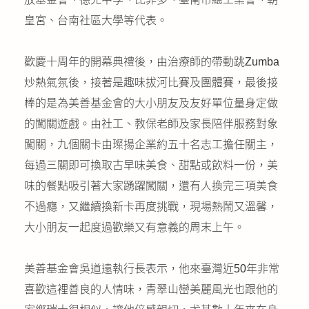
皇宮、台南社區大學等代表。
歡慶十周年的開幕典禮後，由治療師的帶動跳Zumba
炒熱氣氛後，接著是趣味拔河比賽及團體賽，最後接
棒的是為美善基金會的大小朋友及友好單位量身定做
的闖關遊戲。由社工、教保老師及家長陪伴服務對象
闖關，九個關卡由璨揚企業約五十名志工擔任關主，
每過三關即可換取古早味美食、甜點或飲料一份，美
味的餐點吸引著大家踴躍闖關，還有人換完三項美食
不過癮，又繼續換新卡再度挑戰，現場熱鬧又溫馨，
大小朋友一起度過歡樂又有意義的周末上午。
美善基金會吳道遠執行長表示，他來臺灣近50年非常
喜歡這裡善良的人情味，青翠山巒美麗風光也跟他的