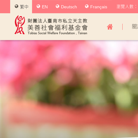
瀏覽人數：0
繁中
EN
Deutsch
Français
美
關
善
社
會
福
利
基
金
會
主
導
覽