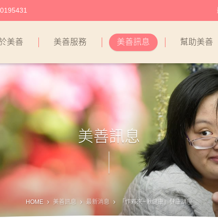
195431
於美善
美善服務
美善訊息
幫助美善
美善訊息
HOME
美善訊息
最新消息
「作夥來~揪健康」健康講座