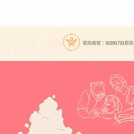
郵政帳號：31591731
郵政