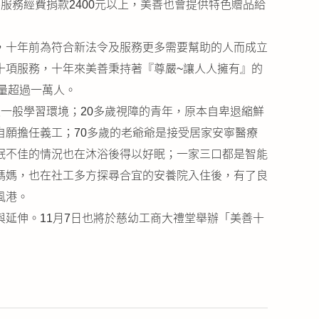
務經費捐款2400元以上，美善也會提供特色贈品給
，十年前為符合新法令及服務更多需要幫助的人而成立
十項服務，十年來美善秉持著『尊嚴~讓人人擁有』的
務量超過一萬人。
一般學習環境；20多歲視障的青年，原本自卑退縮鮮
願擔任義工；70多歲的老爺爺是接受居家安寧醫療
眠不佳的情況也在沐浴後得以好眠；一家三口都是智能
媽媽，也在社工多方探尋合宜的安養院入住後，有了良
風港。
延伸。11月7日也將於慈幼工商大禮堂舉辦「美善十