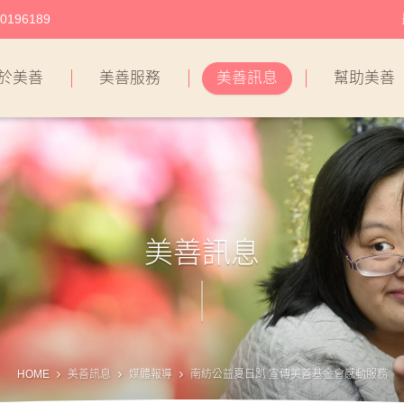
196189
於美善
美善服務
美善訊息
幫助美善
美善訊息
HOME
美善訊息
媒體報導
南紡公益夏日趴 宣傳美善基金會感動服務