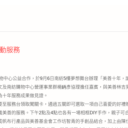
動服務
物中心公益合作，於9月6日南紡5樓夢想舞台辦理「美善十年
文及南紡購物中心營運事業群楊鈵彥協理擔任嘉賓，與美善林吉
為十年服務成果做見證。
要至服務台領取闖關卡，通過五關即可選取一項自己喜愛的好禮
美善的服務。下午2點及4點也各有一場相框DIY手作，親子可
成帆布行產品與美善基金會工作坊智青的手創品結合，加上由陳