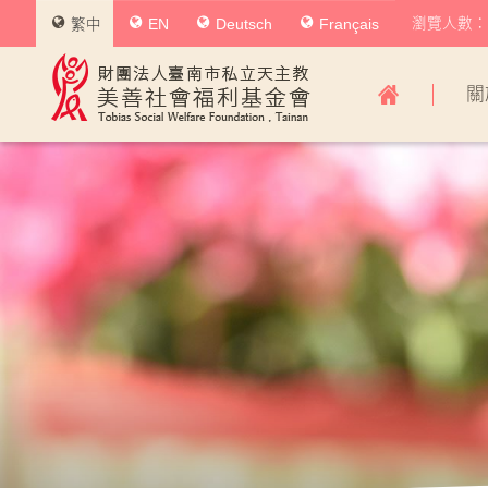
瀏覽人數：0
繁中
EN
Deutsch
Français
美
關
善
社
會
福
利
基
金
會
主
導
覽