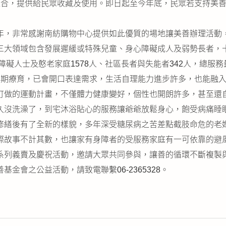
合，提供給民眾收藏及使用。即日起至今年底，民眾若支持美善服
年，非常感謝南紡購物中心提供如此優質的場地讓美善辦理活動
三大領域包含發展遲緩或特殊兒童、身心障礙成人及弱勢長者，
障礙人士及憨老家庭1578人、社區長者與失能者342人，總服
早期療育，已會開口表達需求，生活自理能力進步許多，也能融入
訂做的運動計畫，不僅體力健康變好，個性也開朗許多，甚至還自
久沒洗澡了，到宅沐浴貼心的服務讓爺爺放鬆身心，飽受病痛睡
修繕後有了全新的樣貌，多年深受糖尿病之苦差點截肢命危的老
際故事不計其數，也讓家有身障者的受服務家庭有一可依靠的避
系列義賣及慶祝活動，邀請大眾共同參與，讓善的循環不斷複製與
金會之公益活動，請致電聯繫06-2365328。