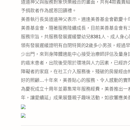
道遠神父與服務對象快樂融合的畫面，共有4款義賣組
予捐款者作為感恩回饋禮。
美善執行長吳道遠神父表示，適逢美善基金會歡慶十
美善基金會，隨著服務陸續成長，目前美善基金會有
服務宗旨，共服務發展遲緩嬰幼兒8381人、成人身心
領有發展遲緩證明有自閉特質的2歲多小男孩，經過
少出門，來到身障體適能中心接受治療師評估及量身
的癌末患者，出院後受限於環境與人力因素，已經許
障礙者的家庭，在社工介入服務後，殘破的房屋經由
好的照顧…十年來，美善貼心的服務、令人感動的實
為慶祝成立十周年並募集常年服務經費，美善推出一
年，讓愛續延」成果展暨親子趣味活動，如欲響應美善基