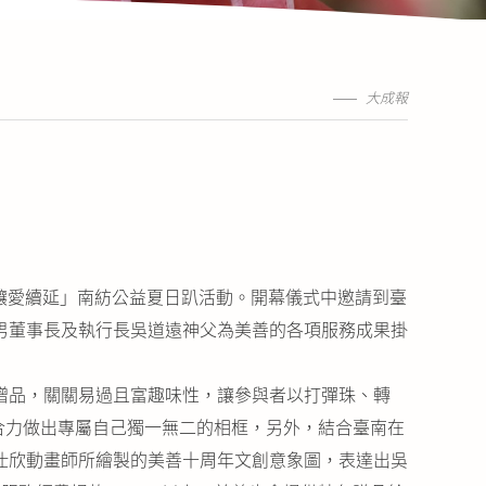
大成報
，讓愛續延」南紡公益夏日趴活動。開幕儀式中邀請到臺
男董事長及執行長吳道遠神父為美善的各項服務成果掛
贈品，關關易過且富趣味性，讓參與者以打彈珠、轉
合力做出專屬自己獨一無二的相框，另外，結合臺南在
仕欣動畫師所繪製的美善十周年文創意象圖，表達出吳