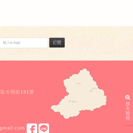
訂閱
東區光明街191號
放
大
檢
視
@gmail.com