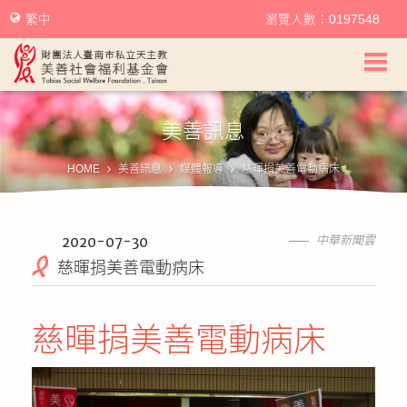
繁中
瀏覽人數：0197548
美善社會福利基金會首頁
美善訊息
關於美善
HOME
美善訊息
媒體報導
慈暉捐美善電動病床
美善服務
美善訊息
2020-07-30
中華新聞雲
慈暉捐美善電動病床
幫助美善
慈暉捐美善電動病床
我要捐款
捐款徵信