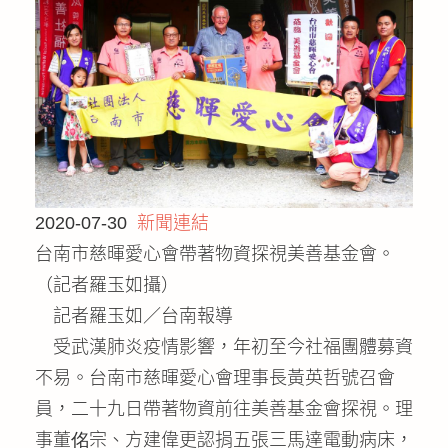
公益義賣
聯絡我們
友善連結
網站地圖
2020-07-30
新聞連結
台南市慈暉愛心會帶著物資探視美善基金會。
（記者羅玉如攝）
記者羅玉如／台南報導
受武漢肺炎疫情影響，年初至今社福團體募資
不易。台南市慈暉愛心會理事長黃英哲號召會
員，二十九日帶著物資前往美善基金會探視。理
事董佲宗、方建偉更認捐五張三馬達電動病床，