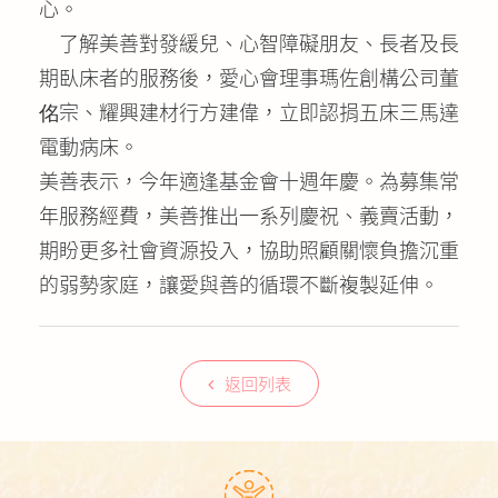
心。
了解美善對發緩兒、心智障礙朋友、長者及長
期臥床者的服務後，愛心會理事瑪佐創構公司董
佲宗、耀興建材行方建偉，立即認捐五床三馬達
電動病床。
美善表示，今年適逢基金會十週年慶。為募集常
年服務經費，美善推出一系列慶祝、義賣活動，
期盼更多社會資源投入，協助照顧關懷負擔沉重
的弱勢家庭，讓愛與善的循環不斷複製延伸。
返回列表