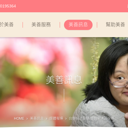
195364
於美善
美善服務
美善訊息
幫助美善
美善訊息
HOME
美善訊息
媒體報導
台糖捐洗髮精 挺到宅沐浴服務