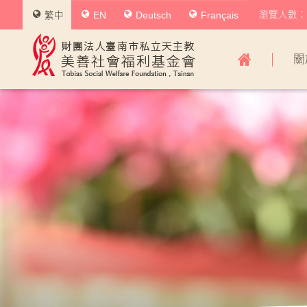
瀏覽人數：0
繁中
EN
Deutsch
Français
美
關
善
社
會
福
利
基
金
會
主
導
覽