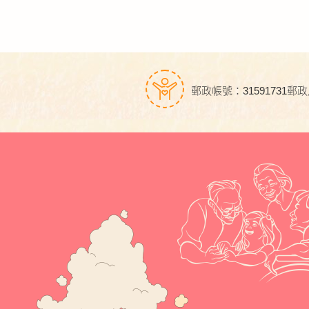
郵政帳號：31591731
郵政