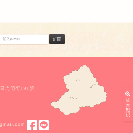
訂閱
東區光明街191號
放
大
檢
視
@gmail.com