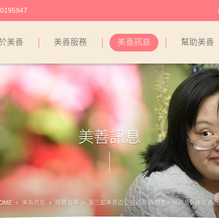
195947
於美善
美善服務
美善訊息
幫助美善
美善訊息
OME
美善訊息
媒體報導
第三屆美善盃公益路跑 為憨老、無依及臥床長者而