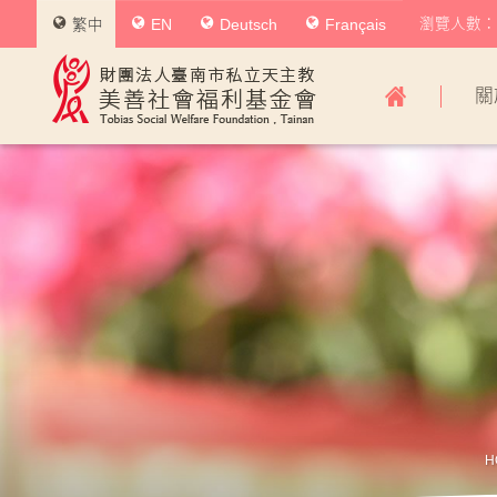
瀏覽人數：0
繁中
EN
Deutsch
Français
美
關
善
社
會
福
利
基
金
會
主
導
H
覽