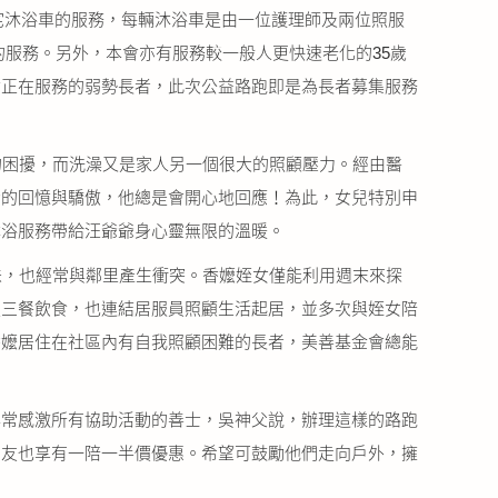
到宅沐浴車的服務，每輛沐浴車是由一位護理師及兩位照服
的服務。另外，本會亦有服務較一般人更快速老化的35歲
會正在服務的弱勢長者，此次公益路跑即是為長者募集服務
的困擾，而洗澡又是家人另一個很大的照顧壓力。經由醫
爺的回憶與驕傲，他總是會開心地回應！為此，女兒特別申
沐浴服務帶給汪爺爺身心靈無限的溫暖。
味，也經常與鄰里產生衝突。香嬤姪女僅能利用週末來探
定三餐飲食，也連結居服員照顧生活起居，並多次與姪女陪
香嬤居住在社區內有自我照顧困難的長者，美善基金會總能
非常感激所有協助活動的善士，吳神父說，辦理這樣的路跑
朋友也享有一陪一半價優惠。希望可鼓勵他們走向戶外，擁