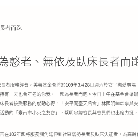
床長者而跑
 為憨老、無依及臥床長者而
長者服務經費，美善基金會將於109年3月28日週六於安平戀愛廣場
持有一天也會年老的你我，一起為長者而跑。今日上午在基金會舉
床長者接受服務的感動心得。「安平開臺天后宮」林國明總幹事與
活動的「臺南市小英之友會」，蔡明忠總會長與會員們也出席力挺，來
善在103年起將服務觸角延伸到社區弱勢長者及臥床失能者，為高