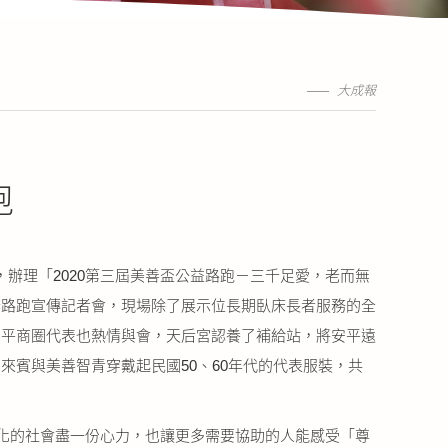
大成報
跑
，辦理「2020第三屆美善盃公益路跑－三千足愛，老而無
辦路跑宣傳記者會，現場除了展示位長期臥床長者服務的全
安平商圈代表也熱情與會，天后宮認養了補給站，將安平遠
賓與美善智青穿戴起民國50、60年代的代表服裝，共
齡化的社會盡一份心力，也讓更多需要協助的人能感受「尊