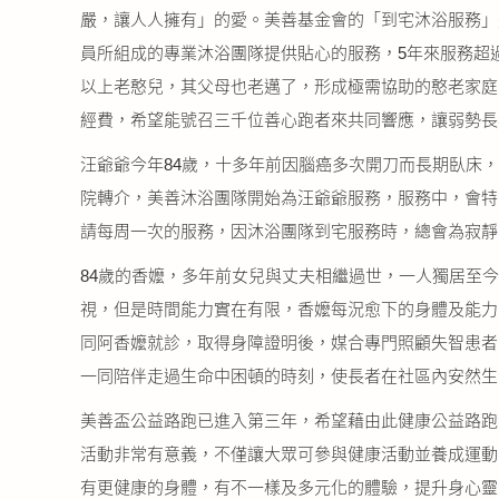
嚴，讓人人擁有」的愛。美善基金會的「到宅沐浴服務」
員所組成的專業沐浴團隊提供貼心的服務，5年來服務超過
以上老憨兒，其父母也老邁了，形成極需協助的憨老家庭
經費，希望能號召三千位善心跑者來共同響應，讓弱勢長
汪爺爺今年84歲，十多年前因腦癌多次開刀而長期臥床
院轉介，美善沐浴團隊開始為汪爺爺服務，服務中，會特
請每周一次的服務，因沐浴團隊到宅服務時，總會為寂靜
84歲的香嬤，多年前女兒與丈夫相繼過世，一人獨居至
視，但是時間能力實在有限，香嬤每況愈下的身體及能力
同阿香嬤就診，取得身障證明後，媒合專門照顧失智患者
一同陪伴走過生命中困頓的時刻，使長者在社區內安然生
美善盃公益路跑已進入第三年，希望藉由此健康公益路跑
活動非常有意義，不僅讓大眾可參與健康活動並養成運動
有更健康的身體，有不一樣及多元化的體驗，提升身心靈