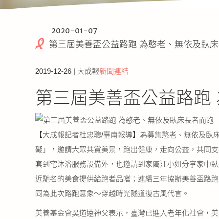
2020-01-07
第三屆美善盃公益路跑 為憨老、無依及臥
2019-12-26 | 大成報
新聞連結
第三屆美善盃公益路跑
【大成報記者杜忠聰/臺南報導】為募集憨老、無依及臥床
礙」，邀請大眾共賞美景，跑出健康，走向公益，共同支
套到宅沐浴服務設備外，也邀請到家屬汪小姐分享家中臥
近馳名的美食提供給跑者品嚐；連續三年協辦美善盃路跑
同為此次路跑意象～穿越時光隧道復古風代言。
美善基金會吳道遠神父表示，臺灣已進入老年化社會，美