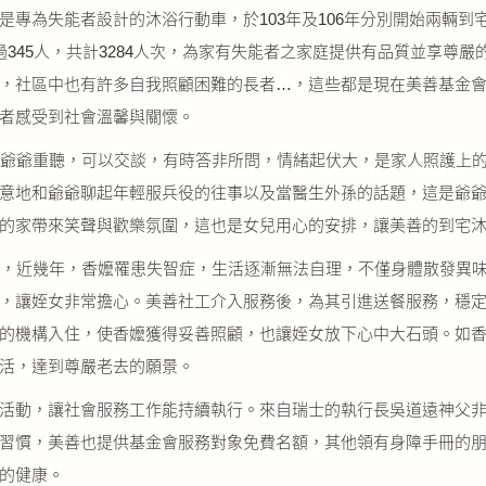
是專為失能者設計的沐浴行動車，於103年及106年分別開始兩輛
345人，共計3284人次，為家有失能者之家庭提供有品質並享尊嚴
，社區中也有許多自我照顧困難的長者…，這些都是現在美善基金
者感受到社會溫馨與關懷。
，爺爺重聽，可以交談，有時答非所問，情緒起伏大，是家人照護上
意地和爺爺聊起年輕服兵役的往事以及當醫生外孫的話題，這是爺
的家帶來笑聲與歡樂氛圍，這也是女兒用心的安排，讓美善的到宅
今，近幾年，香嬤罹患失智症，生活逐漸無法自理，不僅身體散發異
，讓姪女非常擔心。美善社工介入服務後，為其引進送餐服務，穩
的機構入住，使香嬤獲得妥善照顧，也讓姪女放下心中大石頭。如
活，達到尊嚴老去的願景。
活動，讓社會服務工作能持續執行。來自瑞士的執行長吳道遠神父
習慣，美善也提供基金會服務對象免費名額，其他領有身障手冊的
的健康。