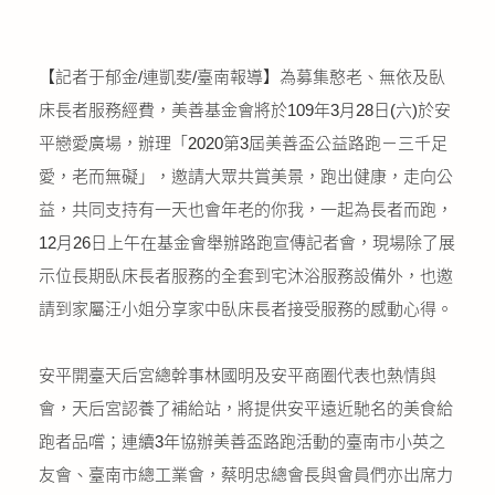
公益義賣
【記者于郁金/連凱斐/臺南報導】為募集憨老、無依及臥
聯絡我們
床長者服務經費，美善基金會將於109年3月28日(六)於安
友善連結
平戀愛廣場，辦理「2020第3屆美善盃公益路跑－三千足
愛，老而無礙」，邀請大眾共賞美景，跑出健康，走向公
網站地圖
益，共同支持有一天也會年老的你我，一起為長者而跑，
12月26日上午在基金會舉辦路跑宣傳記者會，現場除了展
示位長期臥床長者服務的全套到宅沐浴服務設備外，也邀
請到家屬汪小姐分享家中臥床長者接受服務的感動心得。
安平開臺天后宮總幹事林國明及安平商圈代表也熱情與
會，天后宮認養了補給站，將提供安平遠近馳名的美食給
跑者品嚐；連續3年協辦美善盃路跑活動的臺南市小英之
友會、臺南市總工業會，蔡明忠總會長與會員們亦出席力