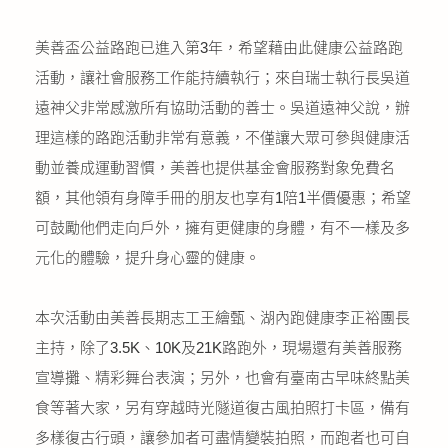
美善盃公益路跑已進入第3年，希望藉由此健康公益路跑
活動，讓社會服務工作能持續執行；來自瑞士執行長吳道
遠神父非常感激所有協助活動的善士。吳道遠神父說，辦
理這樣的路跑活動非常有意義，不僅讓大眾可參與健康活
動並養成運動習慣，美善也提供基金會服務對象免費名
額，其他領有身障手冊的朋友也享有1陪1半價優惠；希望
可鼓勵他們走向戶外，擁有更健康的身體，有不一樣及多
元化的體驗，提升身心靈的健康。
本次活動由美善長期志工王繪甄、湖內跑健康李正裕團長
主持，除了3.5K、10K及21K路跑外，現場還有美善服務
宣導攤、精彩舞台表演；另外，也會有臺南古早味終點美
食等著大家，另有穿越時光隧道復古風拍照打卡區，備有
多樣復古行頭，讓參加者可盡情變裝拍照，而跑者也可自