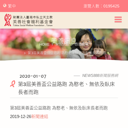
繁中
瀏覽人數：0195425
美善社會福利基金會首頁
美善訊息
關於美善
HOME
美善訊息
媒體報導
第3屆美善盃公益路跑 為憨老、無依及臥床長者而跑
美善服務
美善訊息
2020-01-07
NEWS888新聞服務網
第3屆美善盃公益路跑 為憨老、無依及臥床
幫助美善
長者而跑
我要捐款
第3屆美善盃公益路跑 為憨老、無依及臥床長者而跑
2019-12-26
新聞連結
捐款徵信