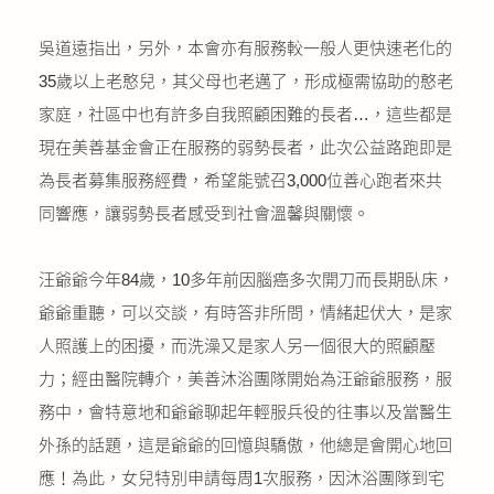
吳道遠指出，另外，本會亦有服務較一般人更快速老化的
35歲以上老憨兒，其父母也老邁了，形成極需協助的憨老
家庭，社區中也有許多自我照顧困難的長者…，這些都是
現在美善基金會正在服務的弱勢長者，此次公益路跑即是
為長者募集服務經費，希望能號召3,000位善心跑者來共
同響應，讓弱勢長者感受到社會溫馨與關懷。
汪爺爺今年84歲，10多年前因腦癌多次開刀而長期臥床，
爺爺重聽，可以交談，有時答非所問，情緒起伏大，是家
人照護上的困擾，而洗澡又是家人另一個很大的照顧壓
力；經由醫院轉介，美善沐浴團隊開始為汪爺爺服務，服
務中，會特意地和爺爺聊起年輕服兵役的往事以及當醫生
外孫的話題，這是爺爺的回憶與驕傲，他總是會開心地回
應！為此，女兒特別申請每周1次服務，因沐浴團隊到宅