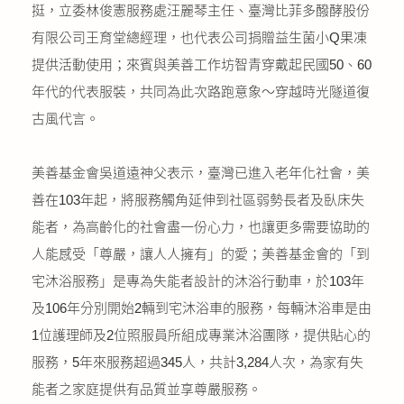
挺，立委林俊憲服務處汪麗琴主任、臺灣比菲多醱酵股份
有限公司王育堂總經理，也代表公司捐贈益生菌小Q果凍
提供活動使用；來賓與美善工作坊智青穿戴起民國50、60
年代的代表服裝，共同為此次路跑意象～穿越時光隧道復
古風代言。
美善基金會吳道遠神父表示，臺灣已進入老年化社會，美
善在103年起，將服務觸角延伸到社區弱勢長者及臥床失
能者，為高齡化的社會盡一份心力，也讓更多需要協助的
人能感受「尊嚴，讓人人擁有」的愛；美善基金會的「到
宅沐浴服務」是專為失能者設計的沐浴行動車，於103年
及106年分別開始2輛到宅沐浴車的服務，每輛沐浴車是由
1位護理師及2位照服員所組成專業沐浴團隊，提供貼心的
服務，5年來服務超過345人，共計3,284人次，為家有失
能者之家庭提供有品質並享尊嚴服務。