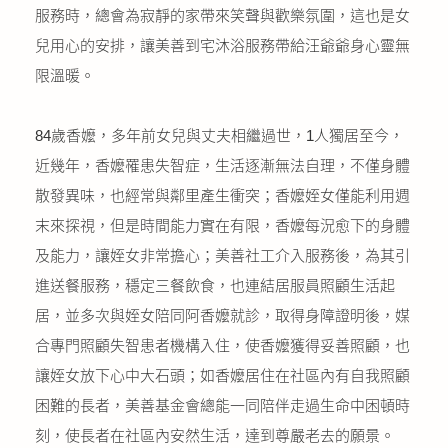
服務時，總會為寂靜的家帶來笑聲與歡樂氛圍，這也是女
兒用心的安排，讓美善到宅沐浴服務帶給汪爺爺身心靈無
限溫暖。
84歲香嬤，多年前女兒與丈夫相繼過世，1人獨居至今，
近幾年，香嬤罹患失智症，生活逐漸無法自理，不僅身體
散發異味，也經常與鄰里產生衝突；香嬤姪女僅能利用週
末來探視，但是時間能力實在有限，香嬤每況愈下的身體
及能力，讓姪女非常擔心；美善社工介入服務後，為其引
進送餐服務，穩定三餐飲食，也連結居服員照顧生活起
居，並多次與姪女陪同阿香嬤就診，取得身障證明後，媒
合專門照顧失智患者機構入住，使香嬤獲得妥善照顧，也
讓姪女放下心中大石頭；如香嬤居住在社區內有自我照顧
困難的長者，美善基金會總能一同陪伴走過生命中困頓時
刻，使長者在社區內安然生活，達到尊嚴老去的願景。