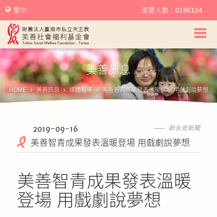
繁中
瀏覽人數：0196184
美善社會福利基金會首頁
美善訊息
關於美善
HOME
美善訊息
媒體報導
美善智青成果發表溫暖登場 用戲劇說夢想
美善服務
美善訊息
2019-09-16
新永安新聞
美善智青成果發表溫暖登場 用戲劇說夢想
幫助美善
美善智青成果發表溫暖
我要捐款
登場 用戲劇說夢想
捐款徵信