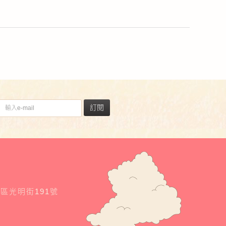
訂閱
東區光明街191號