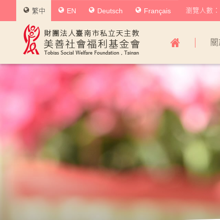
瀏覽人數：0
繁中
EN
Deutsch
Français
美
關
善
社
會
福
利
基
金
會
主
導
覽