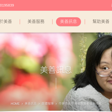
195839
於美善
美善服務
美善訊息
幫助美善
美善訊息
HOME
美善訊息
媒體報導
作夢毋通停 美善智青藝演展成果