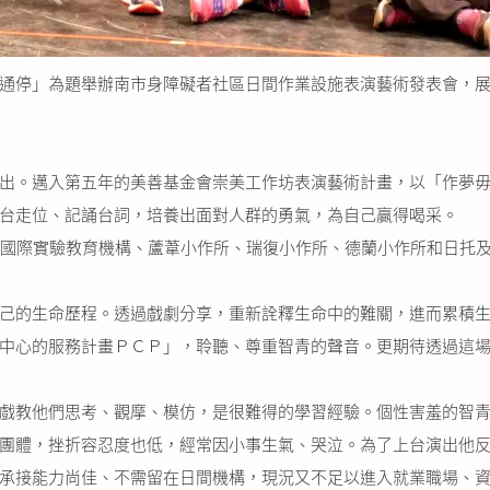
通停」為題舉辦南市身障礙者社區日間作業設施表演藝術發表會，展
出。邁入第五年的美善基金會崇美工作坊表演藝術計畫，以「作夢毋
台走位、記誦台詞，培養出面對人群的勇氣，為自己贏得喝采。
N國際實驗教育機構、蘆葦小作所、瑞復小作所、德蘭小作所和日托
己的生命歷程。透過戲劇分享，重新詮釋生命中的難關，進而累積生
中心的服務計畫ＰＣＰ」，聆聽、尊重智青的聲音。更期待透過這
戲教他們思考、觀摩、模仿，是很難得的學習經驗。個性害羞的智青
團體，挫折容忍度也低，經常因小事生氣、哭泣。為了上台演出他
承接能力尚佳、不需留在日間機構，現況又不足以進入就業職場、資