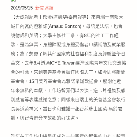
公益義賣
2019/05/15
新聞連結
【大成報記者于郁金/連凱斐/臺南報導】來自瑞士南部大
聯絡我們
城日內瓦的包雅諾(Arnaud Bonzon)，母語是法語，也會
說德語和英語；大學主修社工系，有8年的社工工作經
友善連結
驗，是為無業、身體障礙或身體受傷者申請補助及就業服
務；為了想更了解其他國家的社會福利制度及經驗並學習
網站地圖
華文，去年8月透過ICYE Taiwan臺灣國際青年文化交流協
會的引薦，來到美善基金會擔任國際志工，如今即將離開
基金會，15日美善基金會為雅諾舉辦歡送會，感謝他近一
年來無私的奉獻，工作坊智青們以表演、送卡片禮物及離
別感言等表達感謝之意；同樣來自瑞士的美善基金會執行
長吳道遠神父，當日也和雅諾一起香煎瑞士國菜-馬鈴薯
餅，與智青們分享故鄉的好味道。
雅諾在工作坊中總是能成為一些智青的聚集的中心，智青