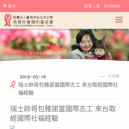
繁中
瀏覽人數：0195940
美善社會福利基金會首頁
美善訊息
關於美善
HOME
美善訊息
媒體報導
瑞士帥哥包雅諾當國際志工 來台取經國際社福經驗
美善服務
美善訊息
2019-05-16
大成報
瑞士帥哥包雅諾當國際志工 來台取經國際社
幫助美善
福經驗
我要捐款
瑞士帥哥包雅諾當國際志工 來台取
經國際社福經驗
捐款徵信