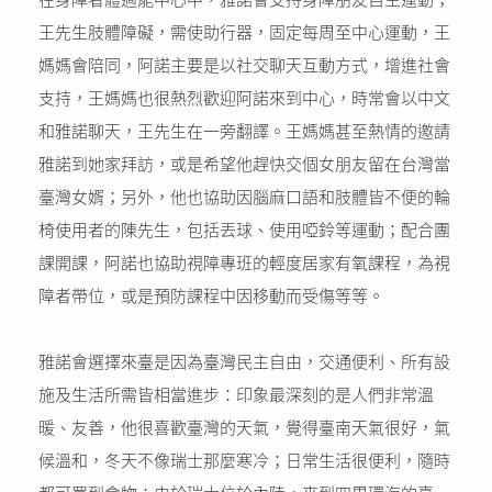
王先生肢體障礙，需使助行器，固定每周至中心運動，王
媽媽會陪同，阿諾主要是以社交聊天互動方式，增進社會
支持，王媽媽也很熱烈歡迎阿諾來到中心，時常會以中文
和雅諾聊天，王先生在一旁翻譯。王媽媽甚至熱情的邀請
雅諾到她家拜訪，或是希望他趕快交個女朋友留在台灣當
臺灣女婿；另外，他也協助因腦麻口語和肢體皆不便的輪
椅使用者的陳先生，包括丟球、使用啞鈴等運動；配合團
課開課，阿諾也協助視障專班的輕度居家有氧課程，為視
障者帶位，或是預防課程中因移動而受傷等等。
雅諾會選擇來臺是因為臺灣民主自由，交通便利、所有設
施及生活所需皆相當進步：印象最深刻的是人們非常溫
暖、友善，他很喜歡臺灣的天氣，覺得臺南天氣很好，氣
候溫和，冬天不像瑞士那麼寒冷；日常生活很便利，隨時