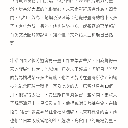
都可買到食物；由於瑞士位於內陸，來到四周環海的臺
灣，讓喜愛大海的他很開心，未來希望能遊遍外島，如金
門、馬祖、綠島、蘭嶼及澎湖等；他覺得臺灣的機車太多
了，有些危險；另外，他也建議小吃店或餐廳的菜單都能
有英文及圖片的說明，讓不懂華文外籍人士也能自己點
菜。
雅諾回國之後將還會再來臺工作並學習華文，因為覺得未
來的發展性很大；他想藉由這次志工經驗，瞭解自己所學
的能為機構帶來多少幫助，也希望能將在臺灣所學到知識
技能能帶回瑞士職場；因為此次的志工居留期只有10個
月，他覺得太短了，希望能在臺灣多留一些時間，更深入
了解臺灣風土、民情及文化，他很感謝美善基金會，在這
段期間讓他認識臺灣社會福利樣貌，未來有機會的話，他
也想至日本吸收當地的社福經驗，充實自己的職場能量。