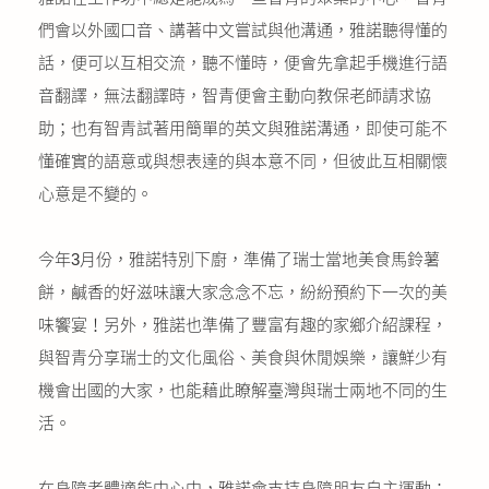
們會以外國口音、講著中文嘗試與他溝通，雅諾聽得懂的
話，便可以互相交流，聽不懂時，便會先拿起手機進行語
音翻譯，無法翻譯時，智青便會主動向教保老師請求協
助；也有智青試著用簡單的英文與雅諾溝通，即使可能不
懂確實的語意或與想表達的與本意不同，但彼此互相關懷
心意是不變的。
今年3月份，雅諾特別下廚，準備了瑞士當地美食馬鈴薯
餅，鹹香的好滋味讓大家念念不忘，紛紛預約下一次的美
味饗宴！另外，雅諾也準備了豐富有趣的家鄉介紹課程，
與智青分享瑞士的文化風俗、美食與休閒娛樂，讓鮮少有
機會出國的大家，也能藉此瞭解臺灣與瑞士兩地不同的生
活。
在身障者體適能中心中，雅諾會支持身障朋友自主運動；