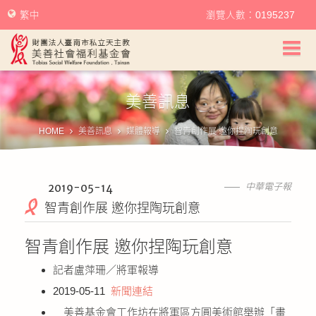
繁中
瀏覽人數：0195237
美善社會福利基金會首頁
美善訊息
關於美善
HOME
美善訊息
媒體報導
智青創作展 邀你捏陶玩創意
美善服務
美善訊息
2019-05-14
中華電子報
智青創作展 邀你捏陶玩創意
幫助美善
智青創作展 邀你捏陶玩創意
我要捐款
記者盧萍珊／將軍報導
2019-05-11
新聞連結
捐款徵信
美善基金會工作坊在將軍區方圓美術館舉辦「畫