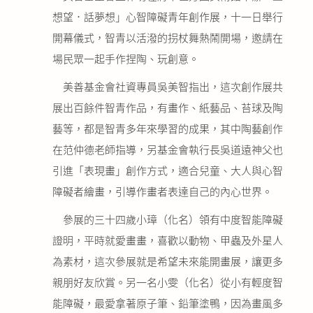
公益義賣
想望．話夢想」心智障礙青年創作展，十一日舉行
開幕儀式，智青以活潑的拐杖舞熱鬧開場，邀請在
聯絡我們
場民眾一起手作捏陶、玩創意。
美善基金會社資專員吳美智指出，這次創作展共
友善連結
展出百餘件智青作品，有畫作、紙藝品、苔球及陶
網站地圖
藝等，都是智青多年來學習的成果，其中陶藝創作
在范仲德老師指導，另基金會執行長吳道遠神父也
引進「表現畫」創作方式，適合兒童、大人與心智
障礙者繪畫，引導作畫者表達自己的內心世界。
參展的三十四歲小璋（化名）領有中度智能障礙
證明，平時就愛畫畫，喜歡以動物、甲蟲及外星人
為素材，這次參展就是希望未來能開畫展，讓更多
親朋好友欣賞。另一名小雯（化名）從小有輕度智
能障礙，最愛拿著原子筆、鉛筆塗鴨，因為畫風多