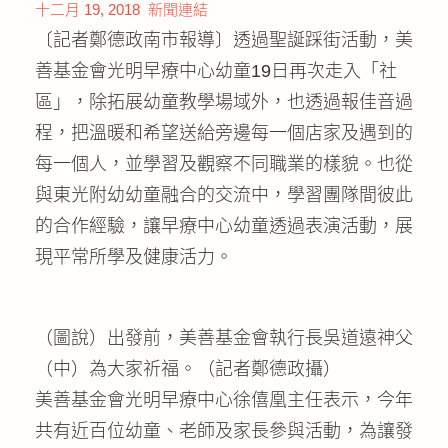
十二月 19, 2018
新聞連結
公益義賣
〔記者鄭德政南市報導〕透過聖誕踩街活動，美
善基金會光明早療中心幼童19日再次走入「社
聯絡我們
區」，除拓展幼童教學場域外，也透過報佳音過
友善連結
程，把溫暖和希望送給旁邊每一個店家及遇到的
每一個人，並學習及觀察不同職業的樣貌。也從
網站地圖
與東光附幼幼童融合的交流中，學習團隊間彼此
的合作經驗，讓早療中心幼童透過表演活動，展
現平常所學及健康活力。
（圖說）出發前，美善基金會執行長吳道遠神父
（中）為大家祈福。（記者鄭德政攝）
美善基金會光明早療中心徐僖凰主任表示，今年
共有近百位幼童、老師及家長參與活動，為讓發