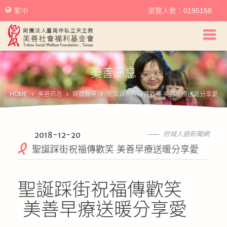
繁中
瀏覽人數：0195158
美善社會福利基金會首頁
美善訊息
關於美善
HOME
美善訊息
媒體報導
聖誕踩街祝福傳歡笑 美善早療送暖分享愛
美善服務
美善訊息
2018-12-20
府城人語新聞網
聖誕踩街祝福傳歡笑 美善早療送暖分享愛
幫助美善
聖誕踩街祝福傳歡笑
我要捐款
美善早療送暖分享愛
捐款徵信