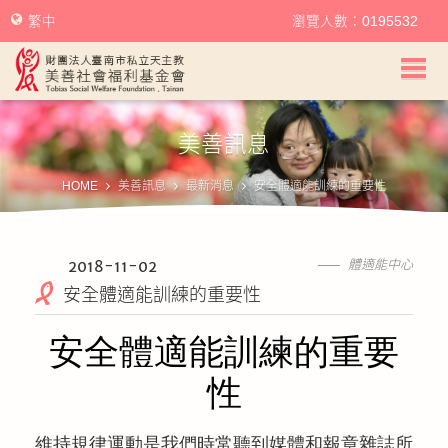
繁中
瀏覽人數：0195532
美善社會福利基金會首頁
美善訊息
關於美善
HOME
美善訊息
最新消息
安全體適能訓練的重要性
美善服務
美善訊息
2018-11-02
體適能中心
安全體適能訓練的重要性
幫助美善
安全體適能訓練的重要
我要捐款
性
捐款徵信
維持規律運動是我們時常聽到媒體和報章雜誌所