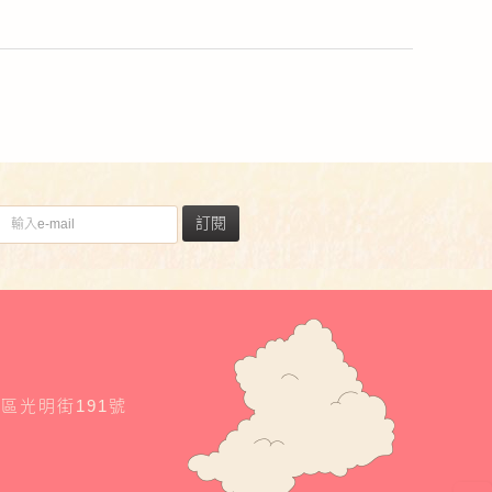
訂閱
東區光明街191號