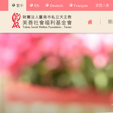
瀏覽人數：0
繁中
EN
Deutsch
Français
美
關
善
社
會
福
利
基
金
會
主
導
覽