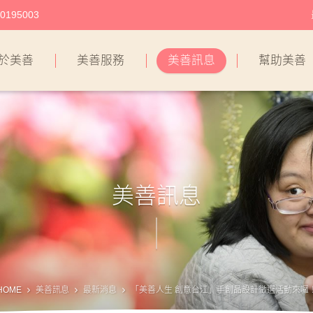
195003
於美善
美善服務
美善訊息
幫助美善
美善訊息
HOME
美善訊息
最新消息
「美善人生 創意台江」手創品設計徵選活動來囉