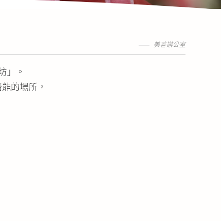
美善辦公室
坊」。
潛能的場所，